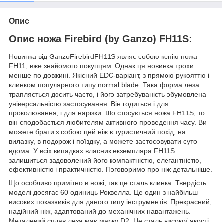
Опис
Опис ножа Firebird (by Ganzo) FH11S:
Новинка від GanzoFirebirdFH11S являє собою копію ножа
FH11, вже знайомого покупцям. Однак ця новинка трохи
менше по довжині. Якісний EDC-варіант, з прямою рукояттю і
клинком популярного типу normal blade. Така форма леза
трапляється досить часто, і його затребуваність обумовлена
універсальністю застосування. Він годиться і для
проколювання, і для нарізки. Що стосується ножа FH11S, то
він сподобається любителям активного проведення часу. Ви
можете брати з собою цей ніж в туристичний похід, на
вилазку, в подорож і поїздку, а можете застосовувати суто
вдома. У всіх випадках власник екземпляра FH11S
залишиться задоволений його компактністю, елегантністю,
ефективністю і практичністю. Поговоримо про ніж детальніше.
Що особливо примітно в ножі, так це сталь клинка. Твердість
моделі досягає 60 одиниць Роквелла. Це один з найбільш
високих показників для даного типу інструментів. Прекрасний,
надійний ніж, адаптований до механічних навантажень.
Металевий сплав леза має марку D2. Це сталь високої якості,