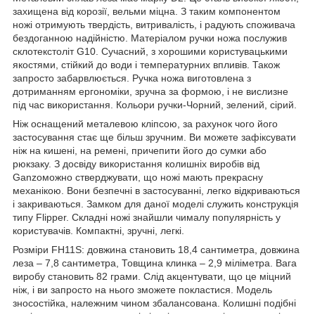
захищена від корозії, вельми міцна. З таким компонентом
ножі отримують твердість, витривалість, і радують споживача
бездоганною надійністю. Матеріалом ручки ножа послужив
склотекстоліт G10. Сучасний, з хорошими користувацькими
якостями, стійкий до води і температурних впливів. Також
запросто забарвлюється. Ручка ножа виготовлена з
дотриманням ергономіки, зручна за формою, і не вислизне
під час використання. Кольори ручки-Чорний, зелений, сірий.
Ніж оснащений металевою кліпсою, за рахунок чого його
застосування стає ще більш зручним. Ви можете зафіксувати
ніж на кишені, на ремені, причепити його до сумки або
рюкзаку. З досвіду використання колишніх виробів від
Ganzoможно стверджувати, що ножі мають прекрасну
механікою. Вони безпечні в застосуванні, легко відкриваються
і закриваються. Замком для даної моделі служить конструкція
типу Flipper. Складні ножі знайшли чималу популярність у
користувачів. Компактні, зручні, легкі.
Розміри FH11S: довжина становить 18,4 сантиметра, довжина
леза – 7,8 сантиметра, Товщина клинка – 2,9 міліметра. Вага
виробу становить 82 грами. Слід акцентувати, що це міцний
ніж, і ви запросто на нього зможете покластися. Модель
зносостійка, належним чином збалансована. Колишні подібні