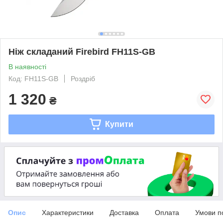
Ніж складаний Firebird FH11S-GB
В наявності
Код: FH11S-GB
Роздріб
1 320
₴
Купити
Опис
Характеристики
Доставка
Оплата
Умови п