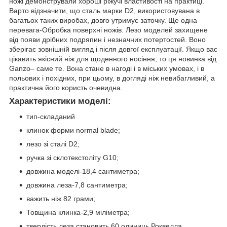
ножі демонстрували хороші ріжучі властивості на практиці.
Варто відзначити, що сталь марки D2, використовувана в
багатьох таких виробах, довго утримує заточку. Ще одна
перевага-Обробка поверхні ножів. Лезо моделей захищене
від появи дрібних подряпин і незначних потертостей. Воно
зберігає зовнішній вигляд і після довгої експлуатації. Якщо вас
цікавить якісний ніж для щоденного носіння, то ця новинка від
Ganzo– саме те. Вона стане в нагоді і в міських умовах, і в
польових і похідних, при цьому, в догляді ніж невибагливий, а
практична його користь очевидна.
Характеристики моделі:
тип-складаний
клинок форми normal blade;
лезо зі сталі D2;
ручка зі склотекстоліту G10;
довжина моделі-18,4 сантиметра;
довжина леза-7,8 сантиметра;
важить ніж 82 грами;
Товщина клинка-2,9 міліметра;
твердість леза становить 60 одиниць Роквелла.