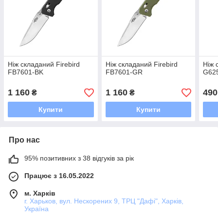
Ніж складаний Firebird
Ніж складаний Firebird
Ніж 
FB7601-BK
FB7601-GR
G62
1 160
1 160
490
₴
₴
Купити
Купити
Про нас
95% позитивних з 38 відгуків за рік
Працює з 16.05.2022
м. Харків
г. Харьков, вул. Нескорених 9, ТРЦ "Дафі", Харків,
Україна