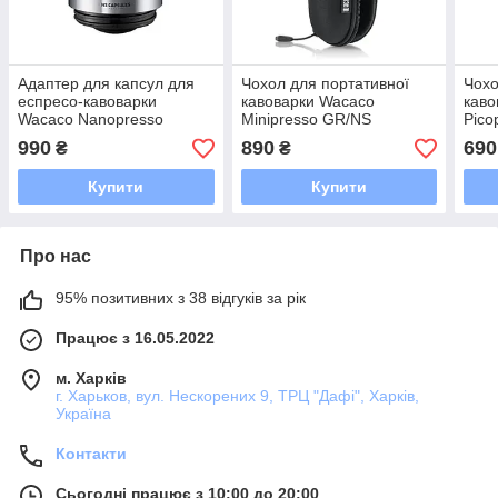
Адаптер для капсул для
Чохол для портативної
Чохо
еспресо-кавоварки
кавоварки Wacaco
каво
Wacaco Nanopresso
Minipresso GR/NS
Pico
чорн
990
890
690
₴
₴
Купити
Купити
Про нас
95% позитивних з 38 відгуків за рік
Працює з 16.05.2022
м. Харків
г. Харьков, вул. Нескорених 9, ТРЦ "Дафі", Харків,
Україна
Контакти
Сьогодні працює з 10:00 до 20:00