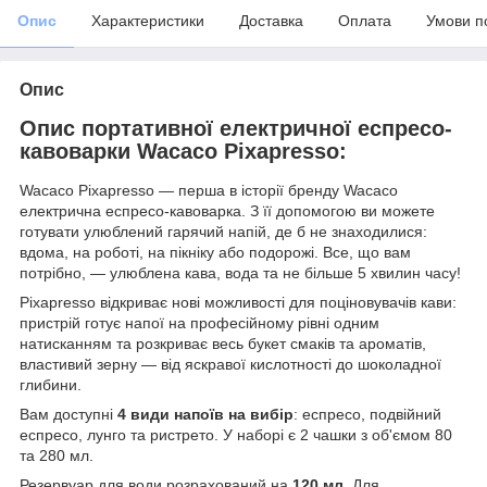
Опис
Характеристики
Доставка
Оплата
Умови п
Опис
Опис портативної електричної еспресо-
кавоварки Wacaco Pixapresso:
Wacaco Pixapresso — перша в історії бренду Wacaco
електрична еспресо-кавоварка. З її допомогою ви можете
готувати улюблений гарячий напій, де б не знаходилися:
вдома, на роботі, на пікніку або подорожі. Все, що вам
потрібно, — улюблена кава, вода та не більше 5 хвилин часу!
Pixapresso відкриває нові можливості для поціновувачів кави:
пристрій готує напої на професійному рівні одним
натисканням та розкриває весь букет смаків та ароматів,
властивий зерну — від яскравої кислотності до шоколадної
глибини.
Вам доступні
4 види напоїв на вибір
: еспресо, подвійний
еспресо, лунго та ристрето. У наборі є 2 чашки з об'ємом 80
та 280 мл.
Резервуар для води розрахований на
120 мл
. Для