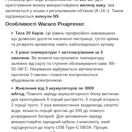
приготування можна використовувати
мелену каву
, яка
засипається у кошик з регульованим об'ємом (8–16 г). Також
підтримуються
капсули NS
.
Особливості Wacaco Pixapresso:
Тиск 20 барів.
Це рівень професійної кавомашини,
що дозволяє досягти насиченої екстракції, густої крема
та розкрити ароматику навіть найскладнішого купажу.
3 рівні температури + автонагрівання за 3
хвилини.
Ви можете настроювати температуру
залежно від сорту та ступеня обсмажування кави: 88–
92–96°C. Нагрівання відбувається автоматично
протягом 3 хвилин і повністю контролюється
вбудованою електронікою.
Живлення від 3 акумуляторів по 3000
мАгод.
Повного заряду акумуляторного блоку вистачає
для приготування 8 порцій ристретто, 5 порцій еспресо,
2 порції лунго. У разі використання заздалегідь нагрітої
води, кількість порцій зростає до 200 до повного
розряджання батарей. Для заповнення заряду
використовуйте зарядний кабель з комплекту, який
під'єднується до порту USB Type-C 5В/3А. Процес