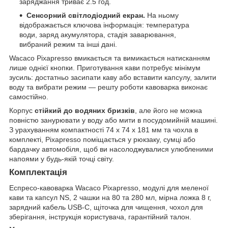
заряджання триває 2.5 год.
Сенсорний світлодіодний екран.
На ньому
відображається ключова інформація: температура
води, заряд акумулятора, стадія заварювання,
вибраний режим та інші дані.
Wacaco Pixapresso вмикається та вимикається натисканням
лише однієї кнопки. Приготування кави потребує мінімум
зусиль: достатньо засипати каву або вставити капсулу, залити
воду та вибрати режим — решту роботи кавоварка виконає
самостійно.
Корпус
стійкий до водяних бризків
, але його не можна
повністю занурювати у воду або мити в посудомийній машині.
З урахуванням компактності 74 х 74 х 181 мм та чохла в
комплекті, Pixapresso поміщається у рюкзаку, сумці або
бардачку автомобіля, щоб ви насолоджувалися улюбленими
напоями у будь-якій точці світу.
Комплектація
Еспресо-кавоварка Wacaco Pixapresso, модулі для меленої
кави та капсул NS, 2 чашки на 80 та 280 мл, мірна ложка 8 г,
зарядний кабель USB-C, щіточка для чищення, чохол для
зберігання, інструкція користувача, гарантійний талон.