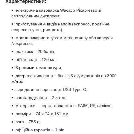
Характеристики:
електрична кавоварка Wacaco Pixapresso зі
світлодіодним дисплеєм;
приготування 4 видів напоїв (еспресо, подвійне
еспресо, лунго, ристрето);
можна використовувати мелену каву або капсули
Nespresso;
max тиск – 20 барів;
об'єм води – 120 мл;
3 режими температури;
джерело живлення – блок з 3 акумуляторів по 3000
мАгод;
заряджання через порт USB Type-C;
час заряджання – 2.5 год;
матеріали – нержавіюча сталь, PA66, PP, силікон;
розміри – 74 х 74 х 181 мм;
вага – 755 г;
офіційна гарантія – 1 рік.