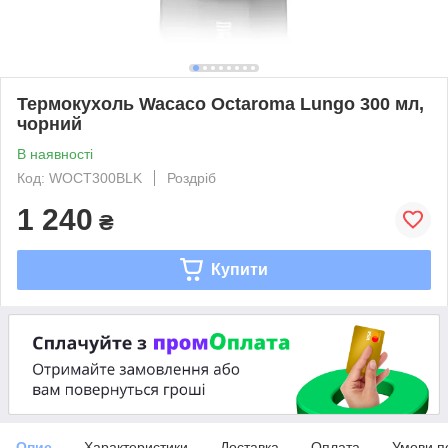
Термокухоль Wacaco Octaroma Lungo 300 мл,
чорний
В наявності
Код: WOCT300BLK
Роздріб
1 240
₴
Купити
Опис
Характеристики
Доставка
Оплата
Умови п