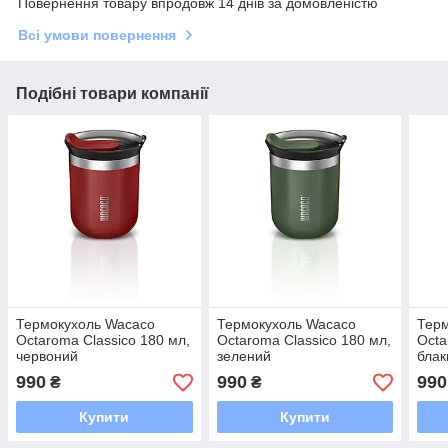
Повернення товару впродовж 14 днів за домовленістю
Всі умови повернення
Подібні товари компанії
Термокухоль Wacaco
Термокухоль Wacaco
Тер
Octaroma Classico 180 мл,
Octaroma Classico 180 мл,
Octa
червоний
зелений
блак
990
990
990
₴
₴
Купити
Купити