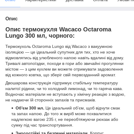
Опис
Опис термокухля Wacaco Octaroma
Lungo 300 мл, чорного:
Термокухоль Octaroma Lungo від Wacaco з вакуумною
ізоляцією — це ідеальний супутник для тих, хто не хоче
відмовлятись від улюбленого напою навіть вдалині від дому.
Тривалі автопоїздки, походи в гори або звичайні прогулянки
містом — з цим кухлем ви можете отримувати задоволення
від кожного ковтка, що зберіг свій первозданний аромат.
Двошарова конструкція підтримує стабільну температуру
налитої рідини, чи то холодний лимонад, чи то гаряча кава.
Водночас матеріали не вступають у хімічну реакцію з водою,
не надаючи їй сторонніх запахів та присмаків.
Об'єм 300 мл.
Це ідеальний обʼєм, щоб відчути смак
та запах напою. До того ж виріб може похвалитися
надлегкою вагою 235 г, не переобтяжуючи рюкзак або
сумку під час транспортування.
Зносостійкі та безпечні матеріали.
Корпус