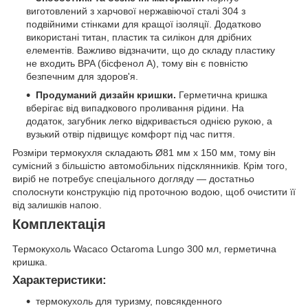
виготовлений з харчової нержавіючої сталі 304 з
подвійними стінками для кращої ізоляції. Додатково
використані титан, пластик та силікон для дрібних
елементів. Важливо відзначити, що до складу пластику
не входить BPA (бісфенол А), тому він є повністю
безпечним для здоров'я.
Продуманий дизайн кришки.
Герметична кришка
вберігає від випадкового проливання рідини. На
додаток, загубник легко відкривається однією рукою, а
вузький отвір підвищує комфорт під час пиття.
Розміри термокухля складають Ø81 мм х 150 мм, тому він
сумісний з більшістю автомобільних підсклянників. Крім того,
виріб не потребує спеціального догляду — достатньо
сполоснути конструкцію під проточною водою, щоб очистити її
від залишків напою.
Комплектація
Термокухоль Wacaco Octaroma Lungo 300 мл, герметична
кришка.
Характеристики:
термокухоль для туризму, повсякденного