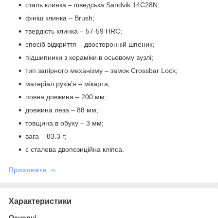
сталь клинка – шведська Sandvik 14C28N;
фініш клинка – Brush;
твердість клинка – 57-59 HRC;
спосіб відкриття – двосторонній шпеник;
підшипники з кераміки в осьовому вузлі;
тип запірного механізму – замок Crossbar Lock;
матеріал руківʼя – мікарта;
повна довжина – 200 мм;
довжина леза – 88 мм;
товщина в обуху – 3 мм;
вага – 83.3 г;
є сталева двопозиційна кліпса.
Приховати
Характеристики
Основні