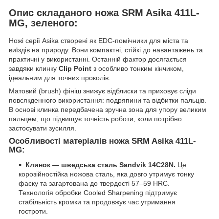
Опис складаного ножа SRM Asika 411L-
MG, зеленого:
Ножі серії Asika створені як EDC-помічники для міста та
виїздів на природу. Вони компактні, стійкі до навантажень та
практичні у використанні. Останній фактор досягається
завдяки клинку
Clip Point
з особливо тонким кінчиком,
ідеальним для точних проколів.
Матовий (brush) фініш знижує відблиски та приховує сліди
повсякденного використання: подряпини та відбитки пальців.
В основі клинка передбачена зручна зона для упору великим
пальцем, що підвищує точність роботи, коли потрібно
застосувати зусилля.
Особливості матеріалів ножа SRM Asika 411L-
MG:
Клинок — шведська сталь Sandvik 14C28N.
Це
корозійностійка ножова сталь, яка довго утримує тонку
фаску та загартована до твердості 57–59 HRC.
Технологія обробки Cooled Sharpening підтримує
стабільність кромки та продовжує час утримання
гостроти.