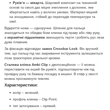
Руківʼя — мікарта.
Шаровий композит на тканинній
основі та смолі дає міцне зчеплення з долонею, яке
зберігається навіть у вологих умовах. Матеріал міцний
на зношування, стійкий до перепадів температури та
хімії.
Відкриття ножа — одноручне. Шпеник для пальця
знаходиться по обидва боки клинка під праву або ліву руку,
а
керамічні підшипники
зменшують тертя і роблять рух леза
дуже плавним.
За фіксацію відповідає
замок Crossbar Lock
. Він зручний
тим, що пальці під час закривання інструмента залишаються
поза траєкторією різальної кромки.
Сталева кліпса Ambi Clip
є двопозиційною — її можна
переставити на інший бік руківʼя, підлаштовуючи ніж під
провідну руку та бажану посадку в кишені. В отвір у хвості
можна просмикнути темляк.
Характеристики:
колір – зелений;
профіль клинка – Clip Point;
тип заточування – прямий;