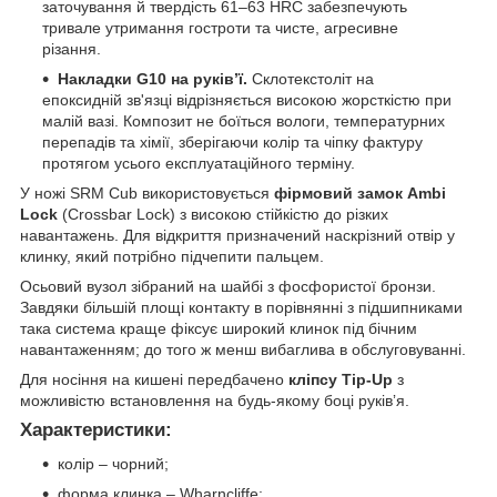
заточування й твердість 61–63 HRC забезпечують
тривале утримання гостроти та чисте, агресивне
різання.
Накладки G10 на руківʼї.
Склотекстоліт на
епоксидній зв'язці відрізняється високою жорсткістю при
малій вазі. Композит не боїться вологи, температурних
перепадів та хімії, зберігаючи колір та чіпку фактуру
протягом усього експлуатаційного терміну.
У ножі SRM Cub використовується
фірмовий замок Ambi
Lock
(Crossbar Lock) з високою стійкістю до різких
навантажень. Для відкриття призначений наскрізний отвір у
клинку, який потрібно підчепити пальцем.
Осьовий вузол зібраний на шайбі з фосфористої бронзи.
Завдяки більшій площі контакту в порівнянні з підшипниками
така система краще фіксує широкий клинок під бічним
навантаженням; до того ж менш вибаглива в обслуговуванні.
Для носіння на кишені передбачено
кліпсу Tip-Up
з
можливістю встановлення на будь-якому боці руківʼя.
Характеристики:
колір – чорний;
форма клинка – Wharncliffe;