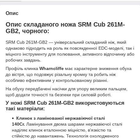
Опис
Опис складаного ножа SRM Cub 261M-
GB2, чорного:
SRM Cub 261M-GB2 — універсальний складаний ніж, який
однаково підходить на роль як повсякденної EDC-моделі, так і
міцного інструменту для полювання, активного відпочинку або
робочих завдань.
Профіль клинка
Wharncliffe
має характерне зниження обуха
до вістря, що подовжує різальну кромку та робить ніж
особливо ефективним у контрольованому різанні.
На обуху передбачені насічки для упору великим пальцем,
щоб додати точності та безпеки при силовій роботі.
У ножі SRM Cub 261M-GB2 використовуються
такі матеріали:
Клинок з ламінованої нержавіючої сталі
140Cr.
Ламінування двома шарами нержавіючої сталі
наділяє клинок еталонною міцністю, в'язкістю та
стійкістю до навантажень. Технологія охолодженого