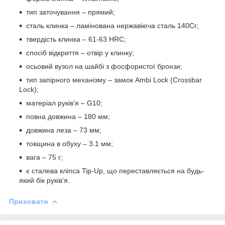
тип заточування – прямий;
сталь клинка – ламінована нержавіюча сталь 140Cr;
твердість клинка – 61-63 HRC;
спосіб відкриття – отвір у клинку;
осьовий вузол на шайбі з фосфористої бронзи;
тип запірного механізму – замок Ambi Lock (Crossbar
Lock);
матеріал руківʼя – G10;
повна довжина – 180 мм;
довжина леза – 73 мм;
товщина в обуху – 3.1 мм;
вага – 75 г;
є сталева кліпса Tip-Up, що переставляється на будь-
який бік руківʼя.
Приховати