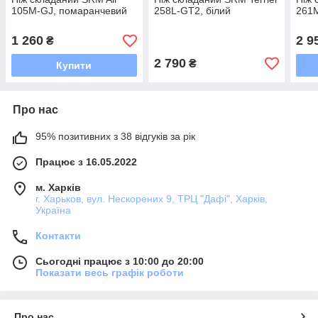
105M-GJ, помаранчевий
258L-GT2, білий
261
1 260
2 9
₴
2 790
₴
Купити
Про нас
95% позитивних з 38 відгуків за рік
Працює з 16.05.2022
м. Харків
г. Харьков, вул. Нескорених 9, ТРЦ "Дафі", Харків,
Україна
Контакти
Сьогодні працює з 10:00 до 20:00
Показати весь графік роботи
Про нас