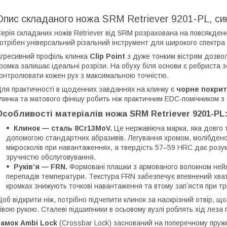
Опис складаного ножа SRM Retriever 9201-PL, си
ерія складаних ножів Retriever від SRM розрахована на повсякденн
отрібен універсальний різальний інструмент для широкого спектра
гресивний профіль клинка
Clip Point
з дуже тонким вістрям дозвол
ромка залишає ідеальні розрізи. На обуху біля основи є ребриста
онтролювати кожен рух з максимальною точністю.
ля практичності в щоденних завданнях на клинку є
чорне покри
линка та матового фінішу робить ніж практичним EDC-помічником з
Особливості матеріалів ножа SRM Retriever 9201-PL
Клинок — сталь 8Cr13MoV.
Це нержавіюча марка, яка довго 
допомогою стандартних абразивів. Легування хромом, молібденом
мікросколів при навантаженнях, а твердість 57–59 HRC дає розу
зручністю обслуговування.
Руківʼя — FRN.
Формовані плашки з армованого волокном нейлон
перепадів температури. Текстура FRN забезпечує впевнений хват 
кромках знижують точкові навантаження та втому запʼястя при тр
об відкрити ніж, потрібно підчепити клинок за наскрізний отвір, щ
івою рукою. Сталеві підшипники в осьовому вузлі роблять хід леза
Замок Ambi Lock
(Crossbar Lock) заснований на поперечному пруж