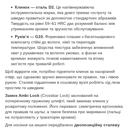
Клинок — сталь D2.
Це напівнержавіюча
інструментальна марка, яка довго тримає гостроту та
швидко правиться за допомогою стандартних абразивів.
Твердість на рівні 59–61 HRC дає розумний баланс між
утриманням кромки та зручністю обслуговування.
Руківʼя — G10.
Формовані плашки з багатошарового
композиту стійкі до вологи, хімії та перепадів
температури. Шорстка текстура забезпечує впевнений
хват у рукавичках та вологих умовах, а фаски на
кромках знижують точкові навантаження та втому
запʼястя при тривалій роботі.
Щоб відкрити ніж, потрібно підчепити клинок за наскрізний
отвір, що однаково зручно виконувати як правою, так і лівою
рукою. Сталеві підшипники в осьовому вузлі роблять хід леза
простим та швидким.
Замок Ambi Lock
(Crossbar Lock) заснований на
поперечному пружному штифті, який замикає клинок у
розкритому положенні. Його переваги: симетрична ергономіка
для правшів та шульг, а також безпека при закриванні (пальці
не потрапляють у траєкторію кромки).
Для носіння на кишені передбачено
двопозиційну сталеву