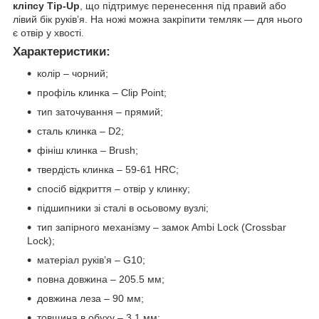
кліпсу Tip-Up
, що підтримує перенесення під правий або
лівий бік руківʼя. На ножі можна закріпити темляк — для нього
є отвір у хвості.
Характеристики:
колір – чорний;
профіль клинка – Clip Point;
тип заточування – прямий;
сталь клинка – D2;
фініш клинка – Brush;
твердість клинка – 59-61 HRC;
спосіб відкриття – отвір у клинку;
підшипники зі сталі в осьовому вузлі;
тип запірного механізму – замок Ambi Lock (Crossbar
Lock);
матеріал руківʼя – G10;
повна довжина – 205.5 мм;
довжина леза – 90 мм;
товщина в обуху – 3.1 мм;