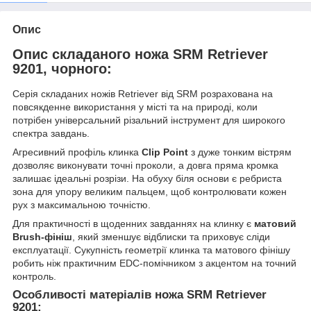
Опис
Опис складаного ножа SRM Retriever
9201, чорного:
Серія складаних ножів Retriever від SRM розрахована на
повсякденне використання у місті та на природі, коли
потрібен універсальний різальний інструмент для широкого
спектра завдань.
Агресивний профіль клинка
Clip Point
з дуже тонким вістрям
дозволяє виконувати точні проколи, а довга пряма кромка
залишає ідеальні розрізи. На обуху біля основи є ребриста
зона для упору великим пальцем, щоб контролювати кожен
рух з максимальною точністю.
Для практичності в щоденних завданнях на клинку є
матовий
Brush-фініш
, який зменшує відблиски та приховує сліди
експлуатації. Сукупність геометрії клинка та матового фінішу
робить ніж практичним EDC-помічником з акцентом на точний
контроль.
Особливості матеріалів ножа SRM Retriever
9201: