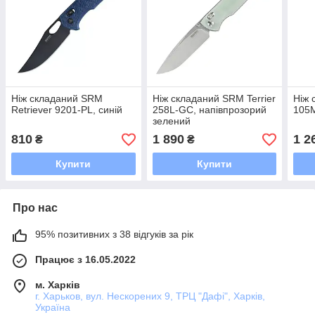
Ніж складаний SRM
Ніж складаний SRM Terrier
Ніж 
Retriever 9201-PL, синій
258L-GC, напівпрозорий
105
зелений
810
1 890
1 2
₴
₴
Купити
Купити
Про нас
95% позитивних з 38 відгуків за рік
Працює з 16.05.2022
м. Харків
г. Харьков, вул. Нескорених 9, ТРЦ "Дафі", Харків,
Україна