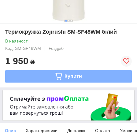
Термокружка Zojirushi SM-SF48WM білий
В наявності
Код: SM-SF48WM
Роздріб
1 950
₴
Купити
Опис
Характеристики
Доставка
Оплата
Умови п