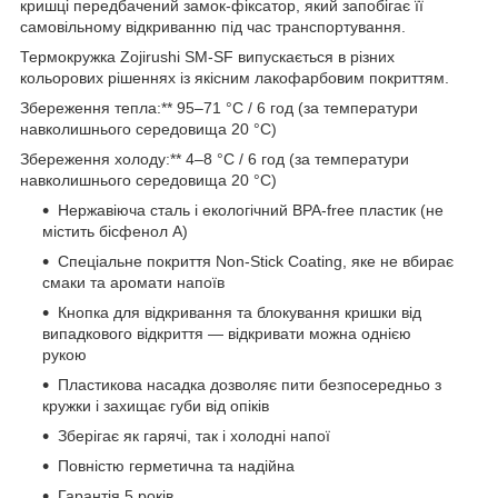
кришці передбачений замок-фіксатор, який запобігає її
самовільному відкриванню під час транспортування.
Термокружка Zojirushi SM-SF випускається в різних
кольорових рішеннях із якісним лакофарбовим покриттям.
Збереження тепла:** 95–71 °C / 6 год (за температури
навколишнього середовища 20 °C)
Збереження холоду:** 4–8 °C / 6 год (за температури
навколишнього середовища 20 °C)
Нержавіюча сталь і екологічний BPA-free пластик (не
містить бісфенол А)
Спеціальне покриття Non-Stick Coating, яке не вбирає
смаки та аромати напоїв
Кнопка для відкривання та блокування кришки від
випадкового відкриття — відкривати можна однією
рукою
Пластикова насадка дозволяє пити безпосередньо з
кружки і захищає губи від опіків
Зберігає як гарячі, так і холодні напої
Повністю герметична та надійна
Гарантія 5 років