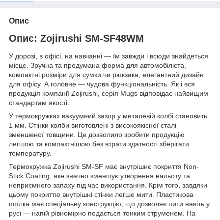
Опис
Опис: Zojirushi SM-SF48WM
У дорозі, в офісі, на навчанні — їм завжди і всюди знайдеться
місце. Зручна та продумана форма для автомобіліста,
компактні розміри для сумки чи рюкзака, елегантний дизайн
для офісу. А головне — чудова функціональність. Як і вся
продукція компанії Zojirushi, серія Mugs відповідає найвищим
стандартам якості.
У термокружках вакуумний зазор у металевій колбі становить
1 мм. Стінки колби виготовлені з високоякісної сталі
зменшеної товщини. Це дозволило зробити продукцію
легшою та компактнішою без втрати здатності зберігати
температуру.
Термокружка Zojirushi SM-SF має внутрішнє покриття Non-
Stick Coating, яке значно зменшує утворення нальоту та
неприємного запаху під час використання. Крім того, завдяки
цьому покриттю внутрішні стінки легше мити. Пластикова
поїлка має спеціальну конструкцію, що дозволяє пити навіть у
русі — напій рівномірно подається тонким струменем. На