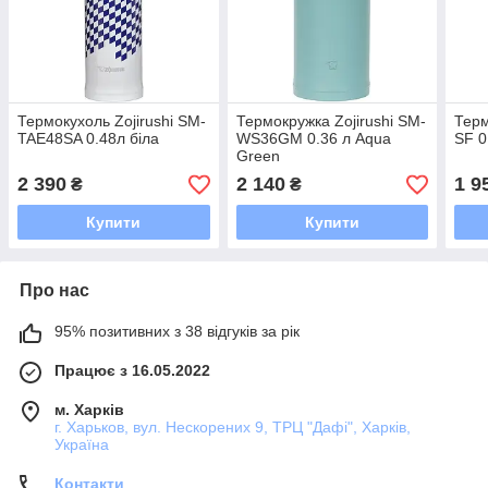
Термокухоль Zojirushi SM-
Термокружка Zojirushi SM-
Терм
TAE48SA 0.48л біла
WS36GM 0.36 л Aqua
SF 0
Green
2 390
2 140
1 9
₴
₴
Купити
Купити
Про нас
95% позитивних з 38 відгуків за рік
Працює з 16.05.2022
м. Харків
г. Харьков, вул. Нескорених 9, ТРЦ "Дафі", Харків,
Україна
Контакти