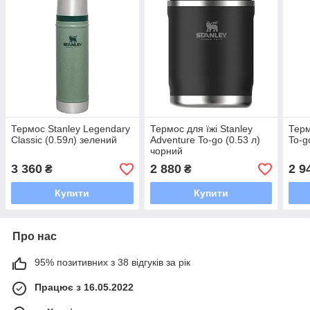
Термос Stanley Legendary
Термос для їжі Stanley
Терм
Classic (0.59л) зелений
Adventure To-go (0.53 л)
To-g
чорний
3 360
2 880
2 9
₴
₴
Купити
Купити
Про нас
95% позитивних з 38 відгуків за рік
Працює з 16.05.2022