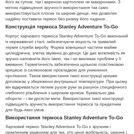
його як супом, так і вареною картоплею чи макаронами. З
метою підвищення зручності використання так само
використовується плоске та широке денце, яке дозволяє
надійно поставити термос без ризику його падіння.
Конструкція термоса Stanley Adventure To-Go
Корпус харчового термоса Stanley Adventure To-Go виконаний
із нержавіючої сталі, забезпечуючи міцність та тривалий
термін служби виробу. Форма зовнішньої частини майже
циліндрична, злегка звужена до денця. Це дає можливість як
зручно наповнити його їжею, так і не викликає проблем у її
вживанні. Герметичність забезпечена щільною пластиковою
кришкою із силіконовою прокладкою для уникнення
протікання. Також використання такої конструкції кришки
допомагає у збереженні внутрішньої температури. При цьому
він відкривається легким рухом руки за рахунок специфічного
глибокого різьблення з широким кроком. Буквально два
обороти – і ви досягли мети. Використання такої конструкції
підвищують зручність використання термоса та придатним
для будь-яких умов.
Використання термоса Stanley Adventure To-Go
Харчовий термос Stanley Adventure To-Go є зручним і
практичним рішенням для тих, хто цінує мобільність, смачне і