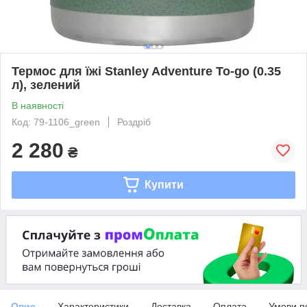
Термос для їжі Stanley Adventure To-go (0.35
л), зелений
В наявності
Код: 79-1106_green
Роздріб
2 280
₴
Купити
Опис
Характеристики
Доставка
Оплата
Умови п