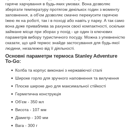
гаряче харчування в будь-яких умовах. Вона дозволяє
зберігати температуру протягом декількох годин з моменту
заповнення, а об'єм дозволяє смачно перекусити гарячою
їжею як на роботі, так і в поході або навіть у парку. А так само
вона дуже приваблива за рахунок своєї компактності, оскільки
займане місце при зборах у похід - це один із ключових
параметрів вибору туристичного посуду. Можна з упевненістю
сказати, що цей термос знайде застосування для будь-якої
людини, незалежно від її діяльності.
Основні параметри термоса Stanley Adventure
To-Go:
Колба та корпус виконані з нержавіючої сталі
Широке горло для зручного наповнення та вилучення
Плоске широке дно для максимальної стійкості
Герметична конструкція
Об'єм - 350 мл
Висота - 107 мм
Діаметр - 100 мм
Вага - 300 г