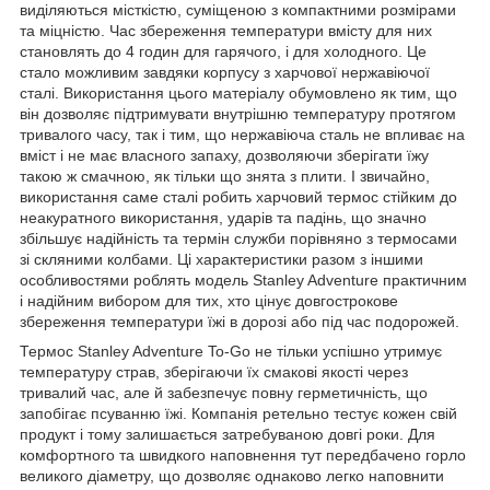
виділяються місткістю, суміщеною з компактними розмірами
та міцністю. Час збереження температури вмісту для них
становлять до 4 годин для гарячого, і для холодного. Це
стало можливим завдяки корпусу з харчової нержавіючої
сталі. Використання цього матеріалу обумовлено як тим, що
він дозволяє підтримувати внутрішню температуру протягом
тривалого часу, так і тим, що нержавіюча сталь не впливає на
вміст і не має власного запаху, дозволяючи зберігати їжу
такою ж смачною, як тільки що знята з плити. І звичайно,
використання саме сталі робить харчовий термос стійким до
неакуратного використання, ударів та падінь, що значно
збільшує надійність та термін служби порівняно з термосами
зі скляними колбами. Ці характеристики разом з іншими
особливостями роблять модель Stanley Adventure практичним
і надійним вибором для тих, хто цінує довгострокове
збереження температури їжі в дорозі або під час подорожей.
Термос Stanley Adventure To-Go не тільки успішно утримує
температуру страв, зберігаючи їх смакові якості через
тривалий час, але й забезпечує повну герметичність, що
запобігає псуванню їжі. Компанія ретельно тестує кожен свій
продукт і тому залишається затребуваною довгі роки. Для
комфортного та швидкого наповнення тут передбачено горло
великого діаметру, що дозволяє однаково легко наповнити