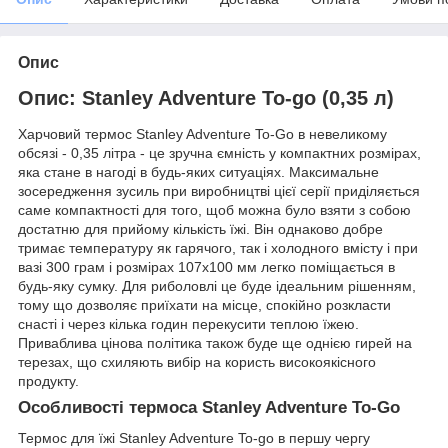
Опис
Опис: Stanley Adventure To-go (0,35 л)
Харчовий термос Stanley Adventure To-Go в невеликому
обсязі - 0,35 літра - це зручна ємність у компактних розмірах,
яка стане в нагоді в будь-яких ситуаціях. Максимальне
зосередження зусиль при виробництві цієї серії приділяється
саме компактності для того, щоб можна було взяти з собою
достатню для прийому кількість їжі. Він однаково добре
тримає температуру як гарячого, так і холодного вмісту і при
вазі 300 грам і розмірах 107х100 мм легко поміщається в
будь-яку сумку. Для риболовлі це буде ідеальним рішенням,
тому що дозволяє приїхати на місце, спокійно розкласти
снасті і через кілька годин перекусити теплою їжею.
Приваблива цінова політика також буде ще однією гирей на
терезах, що схиляють вибір на користь високоякісного
продукту.
Особливості термоса Stanley Adventure To-Go
Термос для їжі Stanley Adventure To-go в першу чергу