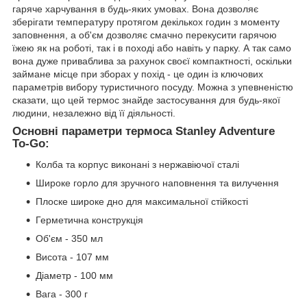
гаряче харчування в будь-яких умовах. Вона дозволяє
зберігати температуру протягом декількох годин з моменту
заповнення, а об'єм дозволяє смачно перекусити гарячою
їжею як на роботі, так і в поході або навіть у парку. А так само
вона дуже приваблива за рахунок своєї компактності, оскільки
займане місце при зборах у похід - це один із ключових
параметрів вибору туристичного посуду. Можна з упевненістю
сказати, що цей термос знайде застосування для будь-якої
людини, незалежно від її діяльності.
Основні параметри термоса Stanley Adventure
To-Go:
Колба та корпус виконані з нержавіючої сталі
Широке горло для зручного наповнення та вилучення
Плоске широке дно для максимальної стійкості
Герметична конструкція
Об'єм - 350 мл
Висота - 107 мм
Діаметр - 100 мм
Вага - 300 г