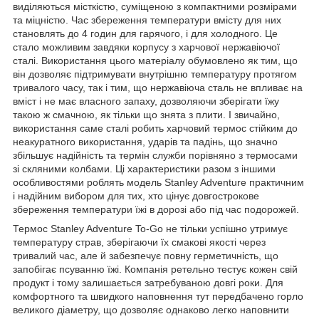
виділяються місткістю, суміщеною з компактними розмірами
та міцністю. Час збереження температури вмісту для них
становлять до 4 годин для гарячого, і для холодного. Це
стало можливим завдяки корпусу з харчової нержавіючої
сталі. Використання цього матеріалу обумовлено як тим, що
він дозволяє підтримувати внутрішню температуру протягом
тривалого часу, так і тим, що нержавіюча сталь не впливає на
вміст і не має власного запаху, дозволяючи зберігати їжу
такою ж смачною, як тільки що знята з плити. І звичайно,
використання саме сталі робить харчовий термос стійким до
неакуратного використання, ударів та падінь, що значно
збільшує надійність та термін служби порівняно з термосами
зі скляними колбами. Ці характеристики разом з іншими
особливостями роблять модель Stanley Adventure практичним
і надійним вибором для тих, хто цінує довгострокове
збереження температури їжі в дорозі або під час подорожей.
Термос Stanley Adventure To-Go не тільки успішно утримує
температуру страв, зберігаючи їх смакові якості через
тривалий час, але й забезпечує повну герметичність, що
запобігає псуванню їжі. Компанія ретельно тестує кожен свій
продукт і тому залишається затребуваною довгі роки. Для
комфортного та швидкого наповнення тут передбачено горло
великого діаметру, що дозволяє однаково легко наповнити