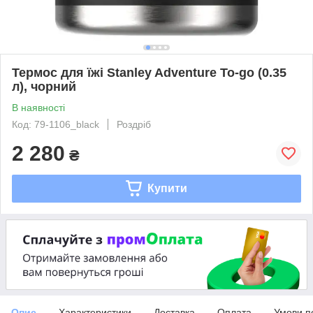
Термос для їжі Stanley Adventure To-go (0.35
л), чорний
В наявності
Код: 79-1106_black
Роздріб
2 280
₴
Купити
Опис
Характеристики
Доставка
Оплата
Умови п