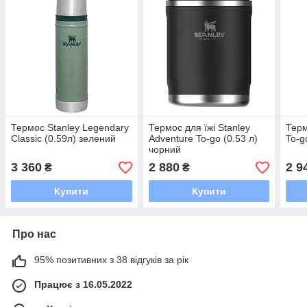
Термос Stanley Legendary
Термос для їжі Stanley
Терм
Classic (0.59л) зелений
Adventure To-go (0.53 л)
To-g
чорний
3 360
2 880
2 9
₴
₴
Купити
Купити
Про нас
95% позитивних з 38 відгуків за рік
Працює з 16.05.2022