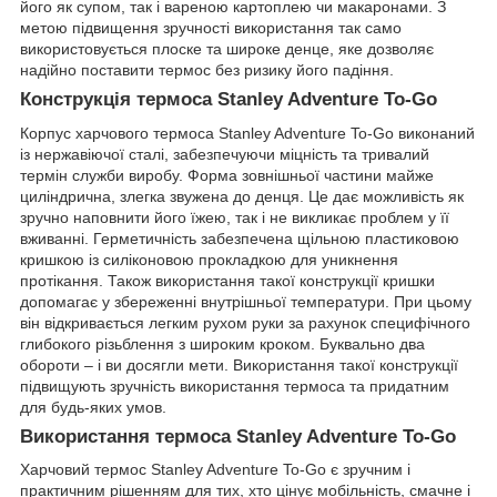
його як супом, так і вареною картоплею чи макаронами. З
метою підвищення зручності використання так само
використовується плоске та широке денце, яке дозволяє
надійно поставити термос без ризику його падіння.
Конструкція термоса Stanley Adventure To-Go
Корпус харчового термоса Stanley Adventure To-Go виконаний
із нержавіючої сталі, забезпечуючи міцність та тривалий
термін служби виробу. Форма зовнішньої частини майже
циліндрична, злегка звужена до денця. Це дає можливість як
зручно наповнити його їжею, так і не викликає проблем у її
вживанні. Герметичність забезпечена щільною пластиковою
кришкою із силіконовою прокладкою для уникнення
протікання. Також використання такої конструкції кришки
допомагає у збереженні внутрішньої температури. При цьому
він відкривається легким рухом руки за рахунок специфічного
глибокого різьблення з широким кроком. Буквально два
обороти – і ви досягли мети. Використання такої конструкції
підвищують зручність використання термоса та придатним
для будь-яких умов.
Використання термоса Stanley Adventure To-Go
Харчовий термос Stanley Adventure To-Go є зручним і
практичним рішенням для тих, хто цінує мобільність, смачне і