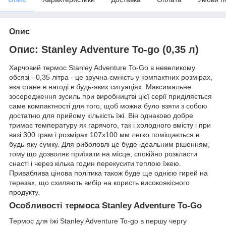
Опис
Опис: Stanley Adventure To-go (0,35 л)
Харчовий термос Stanley Adventure To-Go в невеликому
обсязі - 0,35 літра - це зручна ємність у компактних розмірах,
яка стане в нагоді в будь-яких ситуаціях. Максимальне
зосередження зусиль при виробництві цієї серії приділяється
саме компактності для того, щоб можна було взяти з собою
достатню для прийому кількість їжі. Він однаково добре
тримає температуру як гарячого, так і холодного вмісту і при
вазі 300 грам і розмірах 107х100 мм легко поміщається в
будь-яку сумку. Для риболовлі це буде ідеальним рішенням,
тому що дозволяє приїхати на місце, спокійно розкласти
снасті і через кілька годин перекусити теплою їжею.
Приваблива цінова політика також буде ще однією гирей на
терезах, що схиляють вибір на користь високоякісного
продукту.
Особливості термоса Stanley Adventure To-Go
Термос для їжі Stanley Adventure To-go в першу чергу