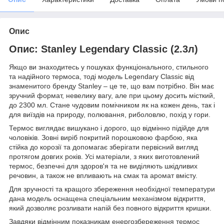
Опис
Опис: Stanley Legendary Classic (2.3л)
Якщо ви знаходитесь у пошуках функціонального, стильного
та надійного термоса, тоді модель Legendary Classic від
знаменитого бренду Stanley
– це те, що вам потрібно. Він має
зручний формат, невелику вагу, але при цьому досить місткий,
до 2300 мл. Стане чудовим помічником як на кожен день, так і
для виїздів на природу, полювання, риболовлю, похід у гори.
Термос виглядає вишукано і дорого, що відмінно підійде для
чоловіків. Зовні виріб покритий порошковою фарбою, яка
стійка до корозії та допомагає зберігати первісний вигляд
протягом довгих років. Усі матеріали, з яких виготовлений
термос, безпечні для здоров'я та не виділяють шкідливих
речовин, а також не впливають на смак та аромат вмісту.
Для зручності та кращого збереження необхідної температури
дана модель оснащена спеціальним механізмом відкриття,
який дозволяє розливати напій без повного відкриття кришки.
Завдяки відмінним показникам енергозбереження термос