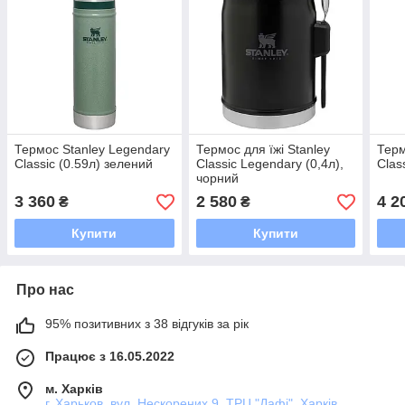
Термос Stanley Legendary
Термос для їжі Stanley
Терм
Classic (0.59л) зелений
Classic Legendary (0,4л),
Clas
чорний
3 360
2 580
4 2
₴
₴
Купити
Купити
Про нас
95% позитивних з 38 відгуків за рік
Працює з 16.05.2022
м. Харків
г. Харьков, вул. Нескорених 9, ТРЦ "Дафі", Харків,