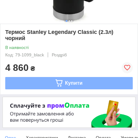
Термос Stanley Legendary Classic (2.3л)
чорний
В наявності
Код: 79-1099_black
Роздріб
4 860
₴
Купити
Опис
Характеристики
Доставка
Оплата
Умови п