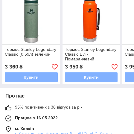
Термос Stanley Legendary
Термос Stanley Legendary
Терм
Classic (0.59л) зелений
Classic 1 л -
Clas
Помаранчевий
3 360
3 950
3 9
₴
₴
Купити
Купити
Про нас
95% позитивних з 38 відгуків за рік
Працює з 16.05.2022
м. Харків
г. Харьков, вул. Нескорених 9, ТРЦ "Дафі", Харків,