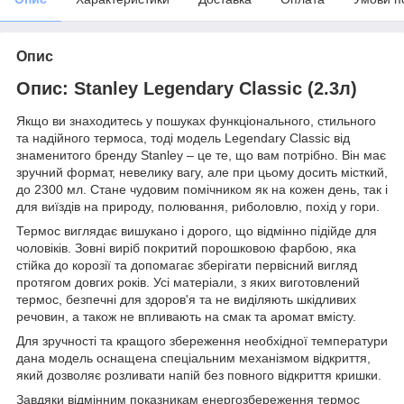
Опис
Опис: Stanley Legendary Classic (2.3л)
Якщо ви знаходитесь у пошуках функціонального, стильного
та надійного термоса, тоді модель Legendary Classic від
знаменитого бренду Stanley – це те, що вам потрібно. Він має
зручний формат, невелику вагу, але при цьому досить місткий,
до 2300 мл. Стане чудовим помічником як на кожен день, так і
для виїздів на природу, полювання, риболовлю, похід у гори.
Термос виглядає вишукано і дорого, що відмінно підійде для
чоловіків. Зовні виріб покритий порошковою фарбою, яка
стійка до корозії та допомагає зберігати первісний вигляд
протягом довгих років. Усі матеріали, з яких виготовлений
термос, безпечні для здоров'я та не виділяють шкідливих
речовин, а також не впливають на смак та аромат вмісту.
Для зручності та кращого збереження необхідної температури
дана модель оснащена спеціальним механізмом відкриття,
який дозволяє розливати напій без повного відкриття кришки.
Завдяки відмінним показникам енергозбереження термос