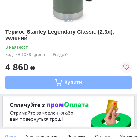
Термос Stanley Legendary Classic (2.3л),
зелений
В наявності
Код: 79-1099_green
Роздріб
4 860
₴
Купити
Опис
Характеристики
Доставка
Оплата
Умови п