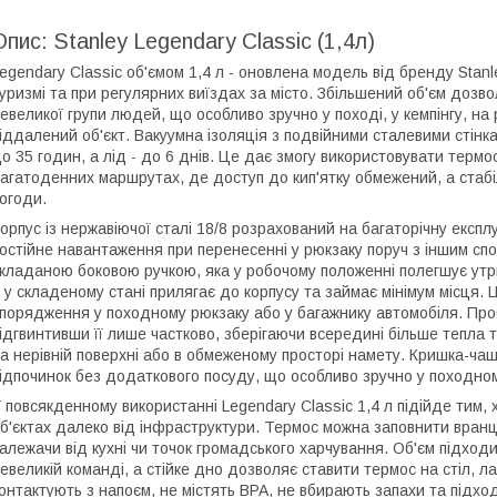
Опис: Stanley Legendary Classic (1,4л)
egendary Classic об'ємом 1,4 л - оновлена модель від бренду Stanl
уризмі та при регулярних виїздах за місто. Збільшений об'єм дозв
евеликої групи людей, що особливо зручно у поході, у кемпінгу, на 
іддалений об'єкт. Вакуумна ізоляція з подвійними сталевими стінка
о 35 годин, а лід - до 6 днів. Це дає змогу використовувати термо
агатоденних маршрутах, де доступ до кип'ятку обмежений, а стаб
огоди.
орпус із нержавіючої сталі 18/8 розрахований на багаторічну експ
остійне навантаження при перенесенні у рюкзаку поруч з іншим 
кладаною боковою ручкою, яка у робочому положенні полегшує утр
 у складеному стані прилягає до корпусу та займає мінімум місця.
порядження у походному рюкзаку або у багажнику автомобіля. Про
ідгвинтивши її лише частково, зберігаючи всередині більше тепла 
а нерівній поверхні або в обмеженому просторі намету. Кришка-ча
ідпочинок без додаткового посуду, що особливо зручно у походном
 повсякденному використанні Legendary Classic 1,4 л підійде тим, 
б'єктах далеко від інфраструктури. Термос можна заповнити вранці
алежачи від кухні чи точок громадського харчування. Об'єм підход
евеликій команді, а стійке дно дозволяє ставити термос на стіл, ла
онтактують з напоєм, не містять BPA, не вбирають запахи та підхо