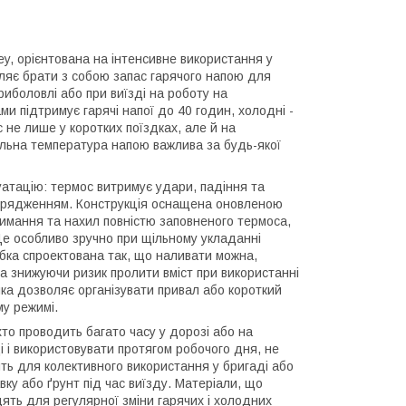
ey, орієнтована на інтенсивне використання у
оляє брати з собою запас гарячого напою для
риболовлі або при виїзді на роботу на
ми підтримує гарячі напої до 40 годин, холодні -
с не лише у коротких поїздках, але й на
ільна температура напою важлива за будь-якої
луатацію: термос витримує удари, падіння та
спорядженням. Конструкція оснащена оновленою
имання та нахил повністю заповненого термоса,
 Це особливо зручно при щільному укладанні
бка спроектована так, що наливати можна,
та знижуючи ризик пролити вміст при використанні
шка дозволяє організувати привал або короткий
у режимі.
хто проводить багато часу у дорозі або на
 і використовувати протягом робочого дня, не
ить для колективного використання у бригаді або
вку або ґрунт під час виїзду. Матеріали, що
дять для регулярної зміни гарячих і холодних