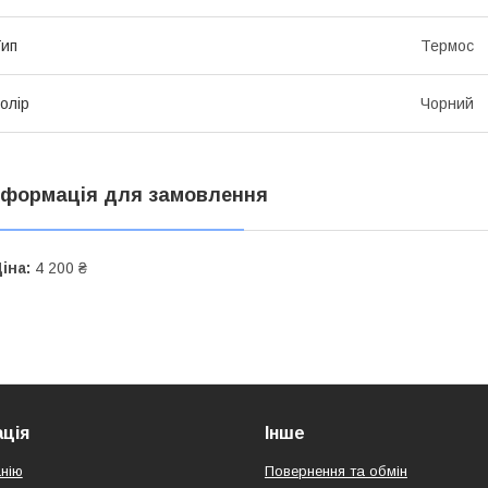
ип
Термос
олір
Чорний
нформація для замовлення
іна:
4 200 ₴
ція
Інше
нію
Повернення та обмін