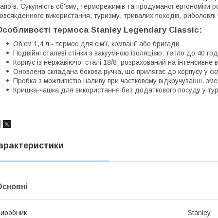
апоїв. Сукупність об'єму, терморежимів та продуманої ергономіки
овсякденного використання, туризму, тривалих походів, риболовлі та
Особливості термоса Stanley Legendary Classic:
Об'єм 1,4 л - термос для сім'ї, компанії або бригади
Подвійні сталеві стінки з вакуумною ізоляцією: тепло до 40 год
Корпус із нержавіючої сталі 18/8, розрахований на інтенсивне 
Оновлена складана бокова ручка, що прилягає до корпусу у ск
Пробка з можливістю наливу при частковому відкручуванні, зм
Кришка-чашка для використання без додаткового посуду у тур
арактеристики
Основні
иробник
Stanley