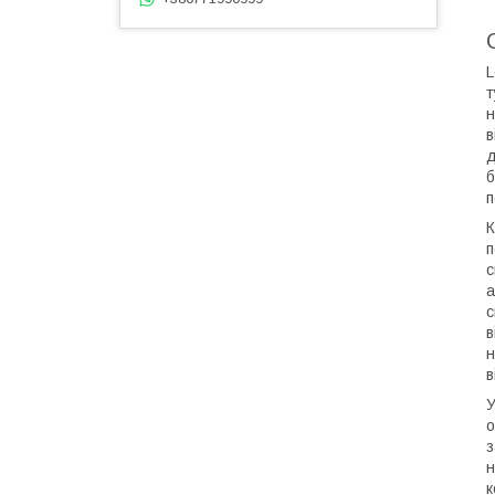
L
т
н
в
д
б
п
К
п
с
а
с
в
н
в
У
о
з
н
к