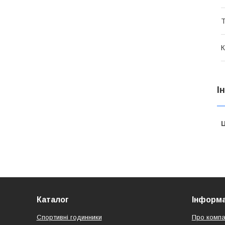
Т
К
І
Ц
Каталог
Інформа
Спортивні годинники
Про компа