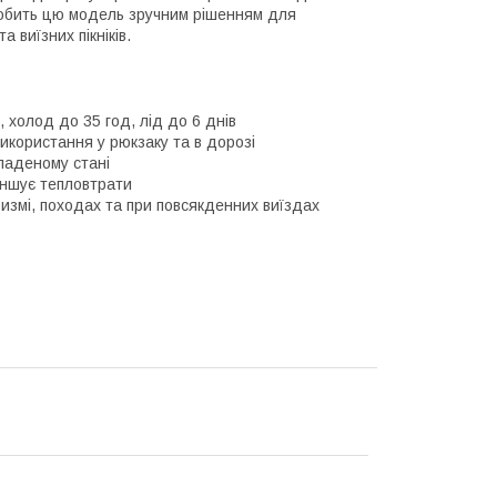
 робить цю модель зручним рішенням для
 виїзних пікніків.
, холод до 35 год, лід до 6 днів
використання у рюкзаку та в дорозі
ладеному стані
еншує тепловтрати
измі, походах та при повсякденних виїздах