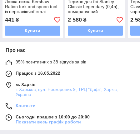
Ложка-вилка Kershaw
Термос для їжі Stanley
Терм
Ration fork and spoon tool
Classic Legendary (0,4л),
Clas
із нержавіючої сталі
помаранчевий
чор
441
2 580
2 5
₴
₴
Купити
Купити
Про нас
95% позитивних з 38 відгуків за рік
Працює з 16.05.2022
м. Харків
г. Харьков, вул. Нескорених 9, ТРЦ "Дафі", Харків,
Україна
Контакти
Сьогодні працює з 10:00 до 20:00
Показати весь графік роботи