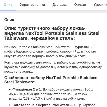
Опис
Характеристики
Доставка
Оплата
Умови п
Опис
Опис туристичного набору ложка-
виделка NexTool Portable Stainless Steel
Tableware, нержавіюча сталь:
NexTool Portable Stainless Steel Tableware — туристичний
набір з базових столових приборів, створений для тих, хто
цінує комфорт та порядок навіть у похідних умовах.
Комплект підходить для туристів, рибалок, автомобілістів, які
шукають екологічну та довговічну альтернативу одноразовому
посуду з пластику.
Особливості набору NexTool Portable Stainless
Steel Tableware:
Функціонал 2 в 1.
До набору входять ложка (160 x
35,4 x 15,5 мм) для перших страв та каш, а також
виделка (139 x 17,3 x 9 мм) з трьома зубчиками.
Виготовлено з нержавіючої сталі 304.
Це харчова