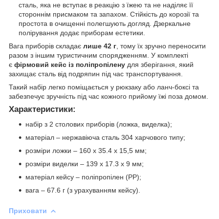
сталь, яка не вступає в реакцію з їжею та не наділяє її
стороннім присмаком та запахом. Стійкість до корозії та
простота в очищенні полегшують догляд. Дзеркальне
полірування додає приборам естетики.
Вага приборів складає
лише 42 г
, тому їх зручно переносити
разом з іншим туристичним спорядженням. У комплекті
є
фірмовий кейс із поліпропілену
для зберігання, який
захищає сталь від подряпин під час транспортування.
Такий набір легко поміщається у рюкзаку або ланч-боксі та
забезпечує зручність під час кожного прийому їжі поза домом.
Характеристики:
набір з 2 столових приборів (ложка, виделка);
матеріал – нержавіюча сталь 304 харчового типу;
розміри ложки – 160 х 35.4 х 15,5 мм;
розміри виделки – 139 x 17.3 x 9 мм;
матеріал кейсу – поліпропілен (PP);
вага – 67.6 г (з урахуванням кейсу).
Приховати