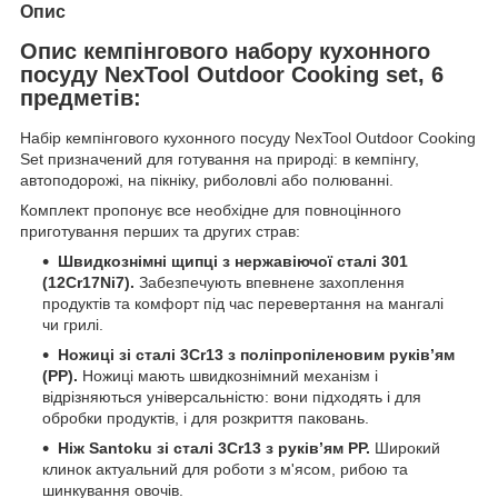
Опис
Опис кемпінгового набору кухонного
посуду NexTool Outdoor Cooking set, 6
предметів:
Набір кемпінгового кухонного посуду NexTool Outdoor Cooking
Set призначений для готування на природі: в кемпінгу,
автоподорожі, на пікніку, риболовлі або полюванні.
Комплект пропонує все необхідне для повноцінного
приготування перших та других страв:
Швидкознімні щипці з нержавіючої сталі 301
(12Cr17Ni7).
Забезпечують впевнене захоплення
продуктів та комфорт під час перевертання на мангалі
чи грилі.
Ножиці зі сталі 3Cr13 з поліпропіленовим руківʼям
(PP).
Ножиці мають швидкознімний механізм і
відрізняються універсальністю: вони підходять і для
обробки продуктів, і для розкриття паковань.
Ніж Santoku зі сталі 3Cr13 з руківʼям PP.
Широкий
клинок актуальний для роботи з м'ясом, рибою та
шинкування овочів.