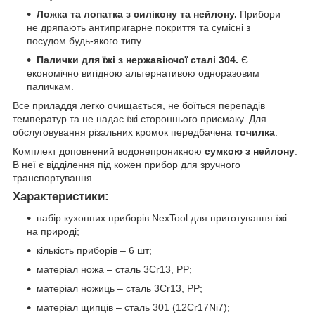
Ложка та лопатка з силікону та нейлону.
Прибори
не дряпають антипригарне покриття та сумісні з
посудом будь-якого типу.
Палички для їжі з нержавіючої сталі 304.
Є
економічно вигідною альтернативою одноразовим
паличкам.
Все приладдя легко очищається, не боїться перепадів
температур та не надає їжі стороннього присмаку. Для
обслуговування різальних кромок передбачена
точилка
.
Комплект доповнений водонепроникною
сумкою з нейлону
.
В неї є відділення під кожен прибор для зручного
транспортування.
Характеристики:
набір кухонних приборів NexTool для приготування їжі
на природі;
кількість приборів – 6 шт;
матеріал ножа – сталь 3Cr13, PP;
матеріал ножиць – сталь 3Cr13, PP;
матеріал щипців – сталь 301 (12Cr17Ni7);