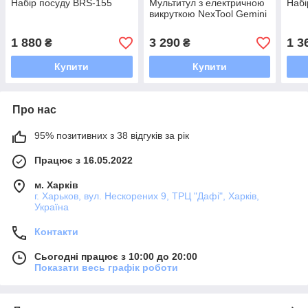
Набір посуду BRS-155
Мультитул з електричною
Набі
викруткою NexTool Gemini
1 880
3 290
1 3
₴
₴
Купити
Купити
Про нас
95% позитивних з 38 відгуків за рік
Працює з 16.05.2022
м. Харків
г. Харьков, вул. Нескорених 9, ТРЦ "Дафі", Харків,
Україна
Контакти
Сьогодні працює з 10:00 до 20:00
Показати весь графік роботи