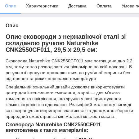
Опис
Характеристики
Доставка
Оплата
Умови п
Опис
Опис сковороди з нержавіючої сталі зі
складаною ручкою Naturehike
CNK2550CF011, 29,5 х 29,5 см:
Сковорода Naturehike CNK2550CF011 має потовщене дно 2.2
мм, тому тепло розподіляється рівномірно по всій поверхні. В
результаті продукти прожарюються до рум'яної скоринки без
підгоряння та різких перепадів температури.
Спеціальний зональний дизайн дозволяє використовувати
центр для інтенсивного смаження, а краї — для м'якого
томлення та підігрівання, що зручно у разі приготування
кількох інгредієнтів одночасно. Рельєфний малюнок у вигляді
сот покращує антипригарні властивості та допомагає зберегти
природний смак страв за мінімальної кількості масла.
Сковорода Naturehike CNK2550CF011
виготовлена з таких матеріалів: