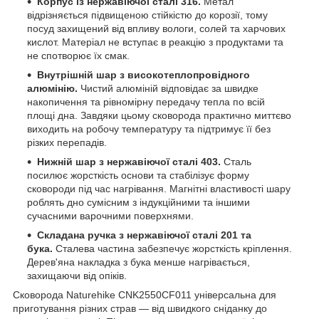
Корпус із нержавіючої сталі 316.
Метал
відрізняється підвищеною стійкістю до корозії, тому
посуд захищений від впливу вологи, солей та харчових
кислот. Матеріал не вступає в реакцію з продуктами та
не спотворює їх смак.
Внутрішній шар з високотеплопровідного
алюмінію.
Чистий алюміній відповідає за швидке
накопичення та рівномірну передачу тепла по всій
площі дна. Завдяки цьому сковорода практично миттєво
виходить на робочу температуру та підтримує її без
різких перепадів.
Нижній шар з нержавіючої сталі 403.
Сталь
посилює жорсткість основи та стабілізує форму
сковороди під час нагрівання. Магнітні властивості шару
роблять дно сумісним з індукційними та іншими
сучасними варочними поверхнями.
Складана ручка з нержавіючої сталі 201 та
бука.
Сталева частина забезпечує жорсткість кріплення.
Дерев'яна накладка з бука менше нагрівається,
захищаючи від опіків.
Сковорода Naturehike CNK2550CF011 універсальна для
приготування різних страв — від швидкого сніданку до