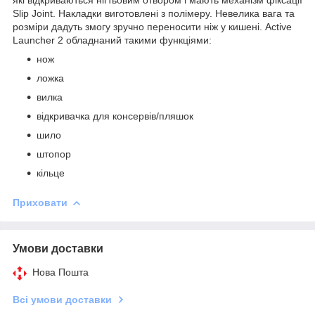
які відкриваються нігтьовим отвором і мають механізм фіксації
Slip Joint. Накладки виготовлені з полімеру. Невелика вага та
розміри дадуть змогу зручно переносити ніж у кишені. Active
Launcher 2 обладнаний такими функціями:
нож
ложка
вилка
відкривачка для консервів/пляшок
шило
штопор
кільце
Приховати
Умови доставки
Нова Пошта
Всі умови доставки