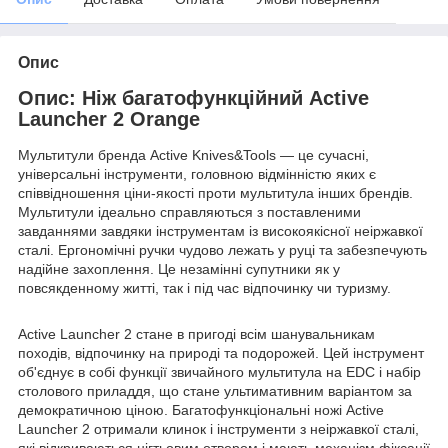
Опис
Опис: Ніж багатофункційний Active
Launcher 2 Orange
Мультитули бренда Active Knives&Tools — це сучасні,
універсальні інструменти, головною відмінністю яких є
співвідношення ціни-якості проти мультитула інших брендів.
Мультитули ідеально справляються з поставленими
завданнями завдяки інструментам із високоякісної неіржавкої
сталі. Ергономічні ручки чудово лежать у руці та забезпечують
надійне захоплення. Це незамінні супутники як у
повсякденному житті, так і під час відпочинку чи туризму.
Active Launcher 2 стане в пригоді всім шанувальникам
походів, відпочинку на природі та подорожей. Цей інструмент
об'єднує в собі функції звичайного мультитула на EDC і набір
столового приладдя, що стане ультимативним варіантом за
демократичною ціною. Багатофункціональні ножі Active
Launcher 2 отримали клинок і інструменти з неіржавкої сталі,