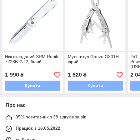
Ніж складаний SRM Rubik
Мультитул Ganzo G301H
2в1 
7228B-GT2, білий
сірий
Powe
(USB
1 990
1 820
2 0
₴
₴
Купити
Купити
Про нас
95% позитивних з 38 відгуків за рік
Працює з 16.05.2022
м. Харків