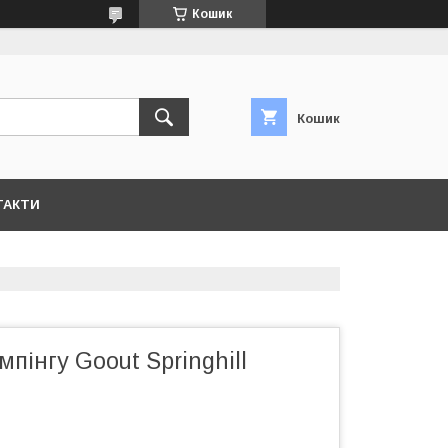
Кошик
Кошик
ТАКТИ
мпінгу Goout Springhill