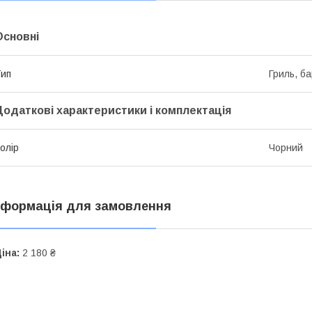
Основні
ип
Гриль, б
Додаткові характеристики і комплектація
олір
Чорний
нформація для замовлення
іна:
2 180 ₴