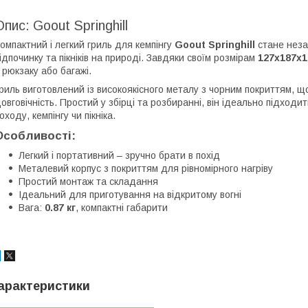
Опис: Goout Springhill
омпактний і легкий гриль для кемпінгу
Goout Springhill
стане неза
ідпочинку та пікніків на природі. Завдяки своїм розмірам
127х187х
 рюкзаку або багажі.
риль виготовлений із високоякісного металу з чорним покриттям, 
овговічність. Простий у збірці та розбиранні, він ідеально підходи
оходу, кемпінгу чи пікніка.
Особливості:
Легкий і портативний – зручно брати в похід
Металевий корпус з покриттям для рівномірного нагріву
Простий монтаж та складання
Ідеальний для приготування на відкритому вогні
Вага:
0.87 кг
, компактні габарити
арактеристики