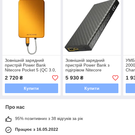
Зовнішній зарядний
Зовнішній зарядний
УМБ 
пристрій Power Bank
пристрій Power Bank з
2000
Nitecore Pocket 5 (QC 3.0,
підігрівом Nitecore
Cha
5000mAh), помаранчевий
SUMMIT 10000 (38.5W QC
2 720
5 930
1 9
₴
₴
3.0 10000mAh)
Купити
Купити
Про нас
95% позитивних з 38 відгуків за рік
Працює з 16.05.2022