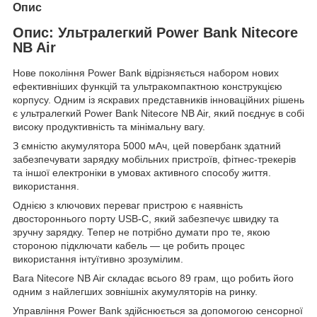
Опис
Опис: Ультралегкий Power Bank Nitecore
NB Air
Нове покоління Power Bank відрізняється набором нових
ефективніших функцій та ультракомпактною конструкцією
корпусу. Одним із яскравих представників інноваційних рішень
є ультралегкий Power Bank Nitecore NB Air, який поєднує в собі
високу продуктивність та мінімальну вагу.
З ємністю акумулятора 5000 мАч, цей повербанк здатний
забезпечувати зарядку мобільних пристроїв, фітнес-трекерів
та іншої електроніки в умовах активного способу життя.
використання.
Однією з ключових переваг пристрою є наявність
двостороннього порту USB-C, який забезпечує швидку та
зручну зарядку. Тепер не потрібно думати про те, якою
стороною підключати кабель — це робить процес
використання інтуїтивно зрозумілим.
Вага Nitecore NB Air складає всього 89 грам, що робить його
одним з найлегших зовнішніх акумуляторів на ринку.
Управління Power Bank здійснюється за допомогою сенсорної