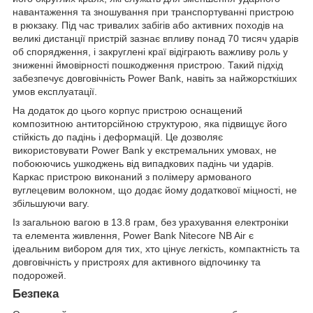
навантаження та зношування при транспортуванні пристрою
в рюкзаку. Під час тривалих забігів або активних походів на
великі дистанції пристрій зазнає впливу понад 70 тисяч ударів
об спорядження, і закруглені краї відіграють важливу роль у
зниженні ймовірності пошкодження пристрою. Такий підхід
забезпечує довговічність Power Bank, навіть за найжорсткіших
умов експлуатації.
На додаток до цього корпус пристрою оснащений
композитною антиторсійною структурою, яка підвищує його
стійкість до падінь і деформацій. Це дозволяє
використовувати Power Bank у екстремальних умовах, не
побоюючись ушкоджень від випадкових падінь чи ударів.
Каркас пристрою виконаний з полімеру армованого
вуглецевим волокном, що додає йому додаткової міцності, не
збільшуючи вагу.
Із загальною вагою в 13.8 грам, без урахування електроніки
та елемента живлення, Power Bank Nitecore NB Air є
ідеальним вибором для тих, хто цінує легкість, компактність та
довговічність у пристроях для активного відпочинку та
подорожей.
Безпека