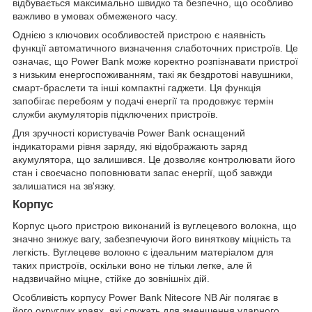
відбувається максимально швидко та безпечно, що особливо
важливо в умовах обмеженого часу.
Однією з ключових особливостей пристрою є наявність
функції автоматичного визначення слаботочних пристроїв. Це
означає, що Power Bank може коректно розпізнавати пристрої
з низьким енергоспоживанням, такі як бездротові навушники,
смарт-браслети та інші компактні гаджети. Ця функція
запобігає перебоям у подачі енергії та продовжує термін
служби акумуляторів підключених пристроїв.
Для зручності користувачів Power Bank оснащений
індикаторами рівня заряду, які відображають заряд
акумулятора, що залишився. Це дозволяє контролювати його
стан і своєчасно поповнювати запас енергії, щоб завжди
залишатися на зв'язку.
Корпус
Корпус цього пристрою виконаний із вуглецевого волокна, що
значно знижує вагу, забезпечуючи його виняткову міцність та
легкість. Вуглецеве волокно є ідеальним матеріалом для
таких пристроїв, оскільки воно не тільки легке, але й
надзвичайно міцне, стійке до зовнішніх дій.
Особливість корпусу Power Bank Nitecore NB Air полягає в
його округлих краях, які служать для зменшення ударного