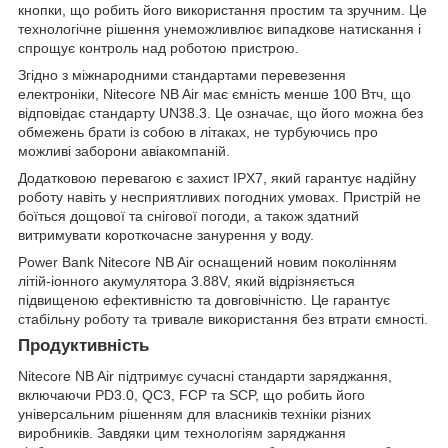
кнопки, що робить його використання простим та зручним. Це
технологічне рішення унеможливлює випадкове натискання і
спрощує контроль над роботою пристрою.
Згідно з міжнародними стандартами перевезення
електроніки, Nitecore NB Air має ємність менше 100 Втч, що
відповідає стандарту UN38.3. Це означає, що його можна без
обмежень брати із собою в літаках, не турбуючись про
можливі заборони авіакомпаній.
Додатковою перевагою є захист IPX7, який гарантує надійну
роботу навіть у несприятливих погодних умовах. Пристрій не
боїться дощової та снігової погоди, а також здатний
витримувати короткочасне занурення у воду.
Power Bank Nitecore NB Air оснащений новим поколінням
літій-іонного акумулятора 3.88V, який відрізняється
підвищеною ефективністю та довговічністю. Це гарантує
стабільну роботу та тривале використання без втрати ємності.
Продуктивність
Nitecore NB Air підтримує сучасні стандарти заряджання,
включаючи PD3.0, QC3, FCP та SCP, що робить його
універсальним рішенням для власників техніки різних
виробників. Завдяки цим технологіям заряджання