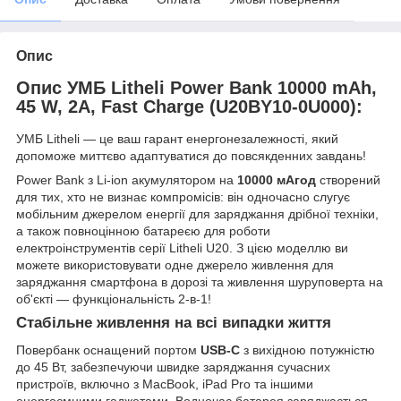
Опис
Опис УМБ Litheli Power Bank 10000 mAh,
45 W, 2А, Fast Charge (U20BY10-0U000):
УМБ Litheli — це ваш гарант енергонезалежності, який
допоможе миттєво адаптуватися до повсякденних завдань!
Power Bank з Li-ion акумулятором на
10000 мАгод
створений
для тих, хто не визнає компромісів: він одночасно слугує
мобільним джерелом енергії для заряджання дрібної техніки,
а також повноцінною батареєю для роботи
електроінструментів серії Litheli U20. З цією моделлю ви
можете використовувати одне джерело живлення для
заряджання смартфона в дорозі та живлення шуруповерта на
об'єкті — функціональність 2-в-1!
Стабільне живлення на всі випадки життя
Повербанк оснащений портом
USB-C
з вихідною потужністю
до 45 Вт, забезпечуючи швидке заряджання сучасних
пристроїв, включно з MacBook, iPad Pro та іншими
енергоємними гаджетами. Водночас батарея заряджається