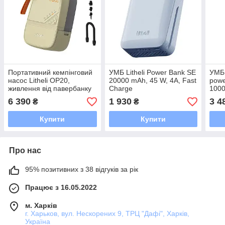
Портативний кемпінговий
УМБ Litheli Power Bank SE
УМБ 
насос Litheli OP20,
20000 mAh, 45 W, 4А, Fast
powe
живлення від павербанку
Charge
1000
(УМБ Litheli Power Bank
Fast
6 390
1 930
3 4
₴
₴
12500 mAh, 45 W, 2,5 А в
комплекті)
Купити
Купити
Про нас
95% позитивних з 38 відгуків за рік
Працює з 16.05.2022
м. Харків
г. Харьков, вул. Нескорених 9, ТРЦ "Дафі", Харків,
Україна