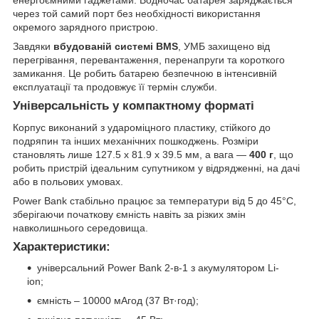
через той самий порт без необхідності використання
окремого зарядного пристрою.
Завдяки
вбудованій системі BMS
, УМБ захищено від
перегрівання, перевантаження, перенапруги та короткого
замикання. Це робить батарею безпечною в інтенсивній
експлуатації та продовжує її термін служби.
Універсальність у компактному форматі
Корпус виконаний з удароміцного пластику, стійкого до
подряпин та інших механічних пошкоджень. Розміри
становлять лише 127.5 x 81.9 x 39.5 мм, а вага —
400 г
, що
робить пристрій ідеальним супутником у відрядженні, на дачі
або в польових умовах.
Power Bank стабільно працює за температури від 5 до 45°C,
зберігаючи початкову ємність навіть за різких змін
навколишнього середовища.
Характеристики:
універсальний Power Bank 2-в-1 з акумулятором Li-
ion;
ємність – 10000 мАгод (37 Вт·год);