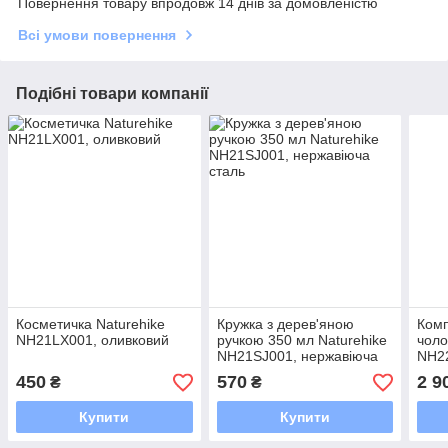
Повернення товару впродовж 14 днів за домовленістю
Всі умови повернення
Подібні товари компанії
Косметичка Naturehike
Кружка з дерев'яною
Комп
NH21LX001, оливковий
ручкою 350 мл Naturehike
чоло
NH21SJ001, нержавіюча
NH22
сталь
розм
450
570
2 9
₴
₴
Купити
Купити