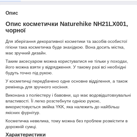
Опис
Опис косметички Naturehike NH21LX001,
чорної
Для зберігання декоративної косметики та засобів особистої
гігієни така косметичка буде знахідкою. Вона досить містка,
має зручний дизайн.
Таким аксесуаром можна користуватися не тільки у походах,
його можна взяти у відрядження. У такому разі всі необхідні
будуть точно під рукою.
У косметичці передбачено одне основне відділення, а також
ремінець для зручного носіння.
Виконана з поліестеру і бавовни, що має водовідштовхувальні
властивості. Її легко розстебнути однією рукою,
використовується змійка YKK, яка належить до найбільш
якісних фурнітур.
Косметичка невелика, тому можна без проблем розмістити в
дорожній сумці.
Характеристики