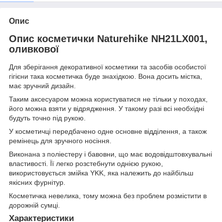
Опис
Опис косметички Naturehike NH21LX001,
оливкової
Для зберігання декоративної косметики та засобів особистої
гігієни така косметичка буде знахідкою. Вона досить містка,
має зручний дизайн.
Таким аксесуаром можна користуватися не тільки у походах,
його можна взяти у відрядження. У такому разі всі необхідні
будуть точно під рукою.
У косметичці передбачено одне основне відділення, а також
ремінець для зручного носіння.
Виконана з поліестеру і бавовни, що має водовідштовхувальні
властивості. Її легко розстебнути однією рукою,
використовується змійка YKK, яка належить до найбільш
якісних фурнітур.
Косметичка невелика, тому можна без проблем розмістити в
дорожній сумці.
Характеристики