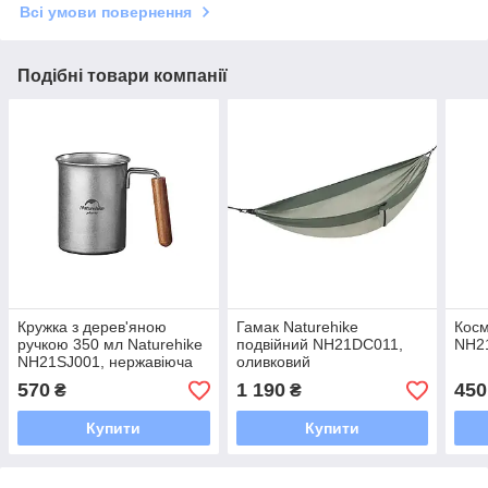
Всі умови повернення
Подібні товари компанії
Кружка з дерев'яною
Гамак Naturehike
Косм
ручкою 350 мл Naturehike
подвійний NH21DC011,
NH2
NH21SJ001, нержавіюча
оливковий
сталь
570
1 190
450
₴
₴
Купити
Купити