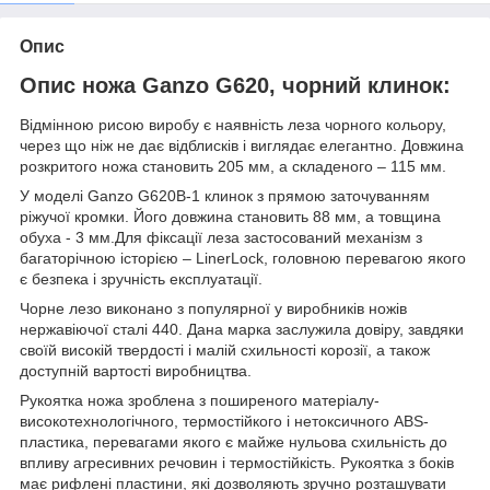
Опис
Опис ножа Ganzo G620, чорний клинок:
Відмінною рисою виробу є наявність леза чорного кольору,
через що ніж не дає відблисків і виглядає елегантно. Довжина
розкритого ножа становить 205 мм, а складеного – 115 мм.
У моделі Ganzo G620B-1 клинок з прямою заточуванням
ріжучої кромки. Його довжина становить 88 мм, а товщина
обуха - 3 мм.Для фіксації леза застосований механізм з
багаторічною історією – LinerLock, головною перевагою якого
є безпека і зручність експлуатації.
Чорне лезо виконано з популярної у виробників ножів
нержавіючої сталі 440. Дана марка заслужила довіру, завдяки
своїй високій твердості і малій схильності корозії, а також
доступній вартості виробництва.
Рукоятка ножа зроблена з поширеного матеріалу-
високотехнологічного, термостійкого і нетоксичного ABS-
пластика, перевагами якого є майже нульова схильність до
впливу агресивних речовин і термостійкість. Рукоятка з боків
має рифлені пластини, які дозволяють зручно розташувати