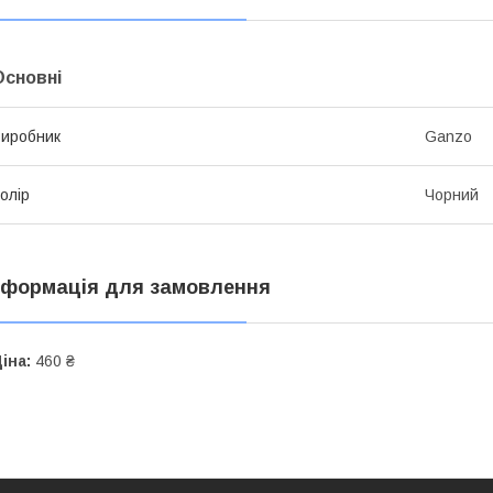
Основні
иробник
Ganzo
олір
Чорний
нформація для замовлення
іна:
460 ₴