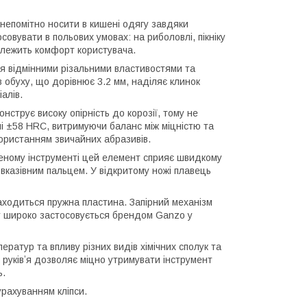
епомітно носити в кишені одягу завдяки
совувати в польових умовах: на риболовлі, пікніку
залежить комфорт користувача.
ся відмінними різальними властивостями та
 обуху, що дорівнює 3.2 мм, наділяє клинок
алів.
струє високу опірність до корозії, тому не
ні ±58 HRC, витримуючи баланс між міцністю та
користанням звичайних абразивів.
ному інструменті цей елемент сприяє швидкому
вказівним пальцем. У відкритому ножі плавець
 знаходиться пружна пластина. Запірний механізм
му широко застосовується брендом Ganzo у
ператур та впливу різних видів хімічних сполук та
руківʼя дозволяє міцно утримувати інструмент
ь.
урахуванням кліпси.