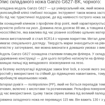
Опис складаного ножа Ganzo G627-BK, чорного:
кладана модель Ganzo G627 — це універсальний ніж, який можна н
вопозиційній кліпсі глибокої посадки. Інструмент також можна засто
бо під час туристичної подорожі, де від наявності гострого ножа 
іж оснащений клинком з профілем drop point, який характеризуєть
ручністю роботи на укол. Довжина леза досягає 88 мм, а товщина в
носостійкістю, яка важлива під час різання особливо щільних матері
линок виготовлений зі сталі 8CR14 з чорним покриттям. Метал демон
имагає спеціального догляду. Твердість марки знаходиться на рів
егкістю у заточуванні, яке можна виконати в домашніх умовах з ви
одель Ganzo G627 оснащена сталевим плавцем фліпера. У складе
ідкриванню конструкції — для цього потрібно натиснути на фліпер 
ахищає пальці від випадкового зісковзування на лезо.
а безпеку експлуатації відповідає замок liner lock, в основі якого
ростий у використанні та стійкий до підвищених навантажень, то
иробництві кишенькових ножів.
атеріал руківʼя — поліпропілен (PP), який не боїться перепадів тем
ечовин, включно з кислотами та розчинниками. Рельєфна поверхня 
ід час використання. Цьому також сприяє виїмка під великий палец
овжина складеного ножа не перевищує 115 мм. Він важить 130 г з 