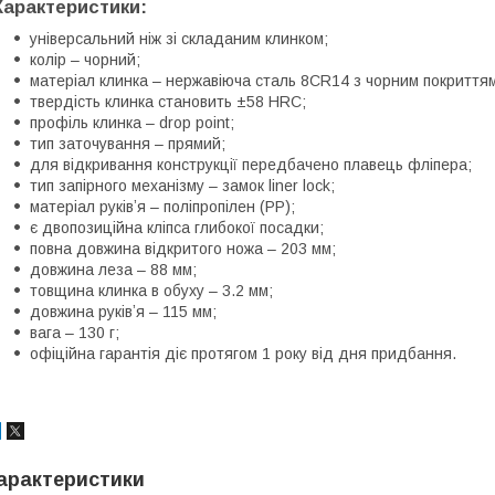
Характеристики:
універсальний ніж зі складаним клинком;
колір – чорний;
матеріал клинка – нержавіюча сталь 8CR14 з чорним покриттям
твердість клинка становить ±58 HRC;
профіль клинка – drop point;
тип заточування – прямий;
для відкривання конструкції передбачено плавець фліпера;
тип запірного механізму – замок liner lock;
матеріал руківʼя – поліпропілен (PP);
є двопозиційна кліпса глибокої посадки;
повна довжина відкритого ножа – 203 мм;
довжина леза – 88 мм;
товщина клинка в обуху – 3.2 мм;
довжина руківʼя – 115 мм;
вага – 130 г;
офіційна гарантія діє протягом 1 року від дня придбання.
арактеристики