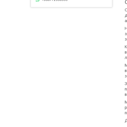
С
д
а
Н
з
з
К
в
л
М
в
з
З
п
в
М
р
п
Д