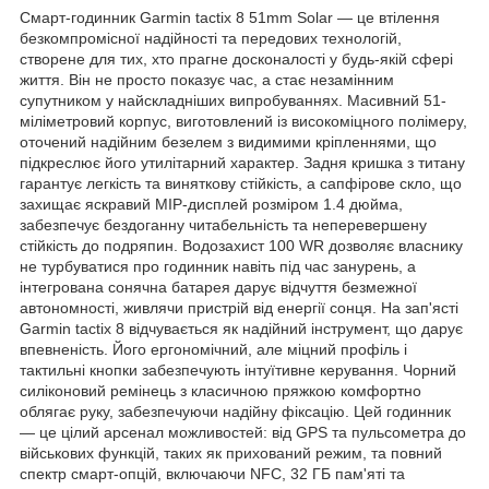
Смарт-годинник Garmin tactix 8 51mm Solar — це втілення
безкомпромісної надійності та передових технологій,
створене для тих, хто прагне досконалості у будь-якій сфері
життя. Він не просто показує час, а стає незамінним
супутником у найскладніших випробуваннях. Масивний 51-
міліметровий корпус, виготовлений із високоміцного полімеру,
оточений надійним безелем з видимими кріпленнями, що
підкреслює його утилітарний характер. Задня кришка з титану
гарантує легкість та виняткову стійкість, а сапфірове скло, що
захищає яскравий MIP-дисплей розміром 1.4 дюйма,
забезпечує бездоганну читабельність та неперевершену
стійкість до подряпин. Водозахист 100 WR дозволяє власнику
не турбуватися про годинник навіть під час занурень, а
інтегрована сонячна батарея дарує відчуття безмежної
автономності, живлячи пристрій від енергії сонця. На зап'ясті
Garmin tactix 8 відчувається як надійний інструмент, що дарує
впевненість. Його ергономічний, але міцний профіль і
тактильні кнопки забезпечують інтуїтивне керування. Чорний
силіконовий ремінець з класичною пряжкою комфортно
облягає руку, забезпечуючи надійну фіксацію. Цей годинник
— це цілий арсенал можливостей: від GPS та пульсометра до
військових функцій, таких як прихований режим, та повний
спектр смарт-опцій, включаючи NFC, 32 ГБ пам'яті та