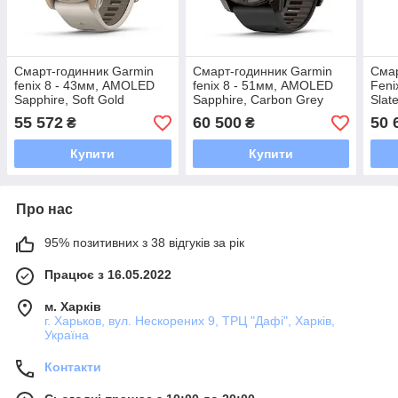
Смарт-годинник Garmin
Смарт-годинник Garmin
Смар
fenix 8 - 43мм, AMOLED
fenix 8 - 51мм, AMOLED
Feni
Sapphire, Soft Gold
Sapphire, Carbon Grey
Slat
55 572
60 500
50 
₴
₴
Купити
Купити
Про нас
95% позитивних з 38 відгуків за рік
Працює з 16.05.2022
м. Харків
г. Харьков, вул. Нескорених 9, ТРЦ "Дафі", Харків,
Україна
Контакти