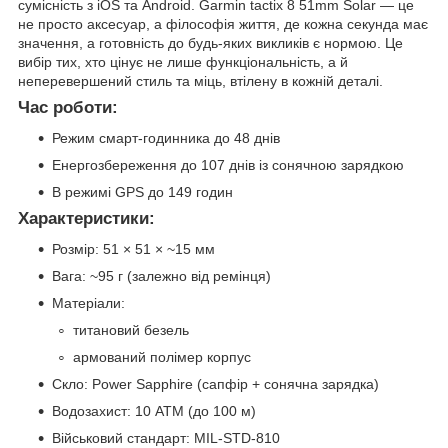
сумісність з iOS та Android. Garmin tactix 8 51mm Solar — це
не просто аксесуар, а філософія життя, де кожна секунда має
значення, а готовність до будь-яких викликів є нормою. Це
вибір тих, хто цінує не лише функціональність, а й
неперевершений стиль та міць, втілену в кожній деталі.
Час роботи:
Режим смарт-годинника до 48 днів
Енергозбереження до 107 днів із сонячною зарядкою
В режимі GPS до 149 годин
Характеристики:
Розмір: 51 × 51 × ~15 мм
Вага: ~95 г (залежно від ремінця)
Матеріали:
титановий безель
армований полімер корпус
Скло: Power Sapphire (сапфір + сонячна зарядка)
Водозахист: 10 ATM (до 100 м)
Військовий стандарт: MIL-STD-810