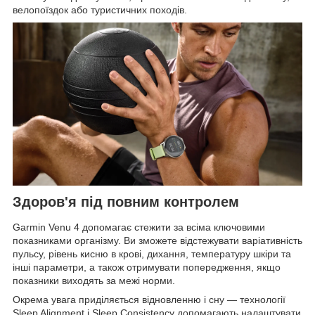
велопоїздок або туристичних походів.
Здоров'я під повним контролем
Garmin Venu 4 допомагає стежити за всіма ключовими
показниками організму. Ви зможете відстежувати варіативність
пульсу, рівень кисню в крові, дихання, температуру шкіри та
інші параметри, а також отримувати попередження, якщо
показники виходять за межі норми.
Окрема увага приділяється відновленню і сну — технології
Sleep Alignment і Sleep Consistency допомагають налаштувати