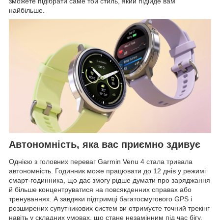
зможете підібрати саме той стиль, який підійде вам
найбільше.
Автономність, яка вас приємно здивує
Однією з головних переваг Garmin Venu 4 стала тривала
автономність. Годинник може працювати до 12 днів у режимі
смарт-годинника, що дає змогу рідше думати про заряджання
й більше концентруватися на повсякденних справах або
тренуваннях. А завдяки підтримці багатосмугового GPS і
розширених супутникових систем ви отримуєте точний трекінг
навіть у складних умовах, що стане незамінним під час бігу,