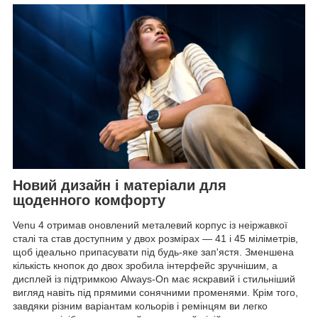
Новий дизайн і матеріали для
щоденного комфорту
Venu 4 отримав оновлений металевий корпус із неіржавкої
сталі та став доступним у двох розмірах — 41 і 45 міліметрів,
щоб ідеально припасувати під будь-яке зап'ястя. Зменшена
кількість кнопок до двох зробила інтерфейс зручнішим, а
дисплей із підтримкою Always-On має яскравий і стильніший
вигляд навіть під прямими сонячними променями. Крім того,
завдяки різним варіантам кольорів і ремінцям ви легко