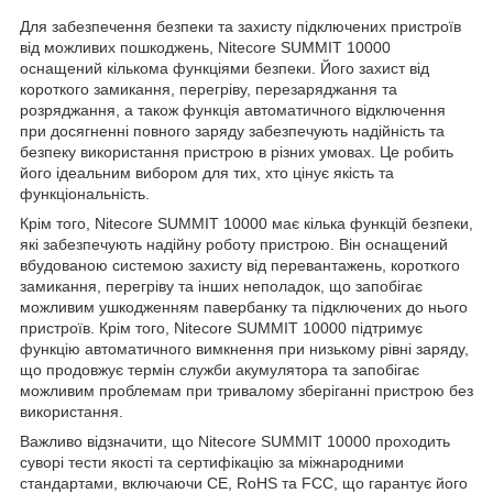
Для забезпечення безпеки та захисту підключених пристроїв
від можливих пошкоджень, Nitecore SUMMIT 10000
оснащений кількома функціями безпеки. Його захист від
короткого замикання, перегріву, перезаряджання та
розряджання, а також функція автоматичного відключення
при досягненні повного заряду забезпечують надійність та
безпеку використання пристрою в різних умовах. Це робить
його ідеальним вибором для тих, хто цінує якість та
функціональність.
Крім того, Nitecore SUMMIT 10000 має кілька функцій безпеки,
які забезпечують надійну роботу пристрою. Він оснащений
вбудованою системою захисту від перевантажень, короткого
замикання, перегріву та інших неполадок, що запобігає
можливим ушкодженням павербанку та підключених до нього
пристроїв. Крім того, Nitecore SUMMIT 10000 підтримує
функцію автоматичного вимкнення при низькому рівні заряду,
що продовжує термін служби акумулятора та запобігає
можливим проблемам при тривалому зберіганні пристрою без
використання.
Важливо відзначити, що Nitecore SUMMIT 10000 проходить
суворі тести якості та сертифікацію за міжнародними
стандартами, включаючи CE, RoHS та FCC, що гарантує його