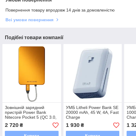
Повернення товару впродовж 14 днів за домовленістю
Всі умови повернення
Подібні товари компанії
Зовнішній зарядний
УМБ Litheli Power Bank SE
УМБ 
пристрій Power Bank
20000 mAh, 45 W, 4А, Fast
1000
Nitecore Pocket 5 (QC 3.0,
Charge
Char
5000mAh), помаранчевий
2 720
1 930
1 3
₴
₴
Купити
Купити