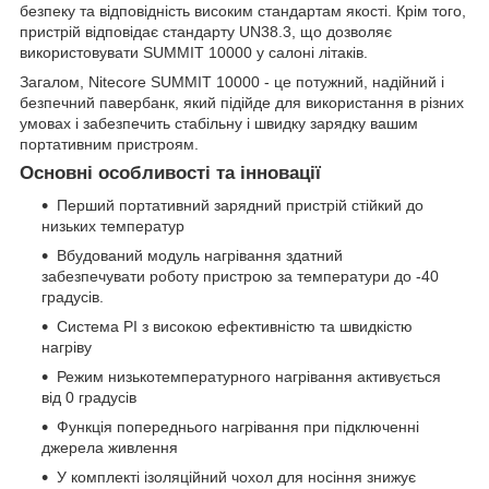
безпеку та відповідність високим стандартам якості. Крім того,
пристрій відповідає стандарту UN38.3, що дозволяє
використовувати SUMMIT 10000 у салоні літаків.
Загалом, Nitecore SUMMIT 10000 - це потужний, надійний і
безпечний павербанк, який підійде для використання в різних
умовах і забезпечить стабільну і швидку зарядку вашим
портативним пристроям.
Основні особливості та інновації
Перший портативний зарядний пристрій стійкий до
низьких температур
Вбудований модуль нагрівання здатний
забезпечувати роботу пристрою за температури до -40
градусів.
Система PI з високою ефективністю та швидкістю
нагріву
Режим низькотемпературного нагрівання активується
від 0 градусів
Функція попереднього нагрівання при підключенні
джерела живлення
У комплекті ізоляційний чохол для носіння знижує