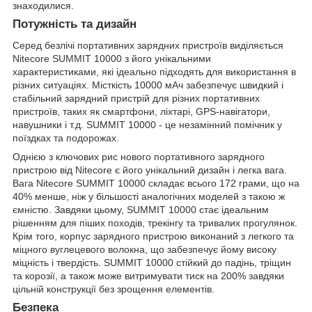
знаходилися.
Потужність та дизайн
Серед безлічі портативних зарядних пристроїв виділяється
Nitecore SUMMIT 10000 з його унікальними
характеристиками, які ідеально підходять для використання в
різних ситуаціях. Місткість 10000 мАч забезпечує швидкий і
стабільний зарядний пристрій для різних портативних
пристроїв, таких як смартфони, ліхтарі, GPS-навігатори,
навушники і т.д. SUMMIT 10000 - це незамінний помічник у
поїздках та подорожах.
Однією з ключових рис нового портативного зарядного
пристрою від Nitecore є його унікальний дизайн і легка вага.
Вага Nitecore SUMMIT 10000 складає всього 172 грами, що на
40% менше, ніж у більшості аналогічних моделей з такою ж
ємністю. Завдяки цьому, SUMMIT 10000 стає ідеальним
рішенням для піших походів, трекінгу та тривалих прогулянок.
Крім того, корпус зарядного пристрою виконаний з легкого та
міцного вуглецевого волокна, що забезпечує йому високу
міцність і твердість. SUMMIT 10000 стійкий до падінь, тріщин
та корозії, а також може витримувати тиск на 200% завдяки
цільній конструкції без зрощення елементів.
Безпека