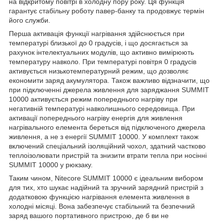
на відкритому повітрі в холодну пору року. Ця функція
гарантує стабільну роботу павер-банку та продовжує термін
його служби.
Перша активація функції нагрівання здійснюється при
температурі близької до 0 градусів, і що досягається за
рахунок інтелектуальних модулів, що активно вимірюють
температуру навколо. При температурі повітря 0 градусів
активується низькотемпературний режим, що дозволяє
економити заряд акумулятора. Також важливо відзначити, що
при підключенні джерела живлення для заряджання SUMMIT
10000 активується режим попереднього нагріву при
негативній температурі навколишнього середовища. При
активації попереднього нагріву енергія для живлення
нагрівального елемента береться від підключеного джерела
живлення, а не з енергії SUMMIT 10000. У комплект також
включений спеціальний ізоляційний чохол, здатний частково
теплоізолювати пристрій та знизити втрати тепла при носінні
SUMMIT 10000 у рюкзаку.
Таким чином, Nitecore SUMMIT 10000 є ідеальним вибором
для тих, хто шукає надійний та зручний зарядний пристрій з
додатковою функцією нагрівання елемента живлення в
холодні місяці. Вона забезпечує стабільний та безпечний
заряд вашого портативного пристрою, де б ви не