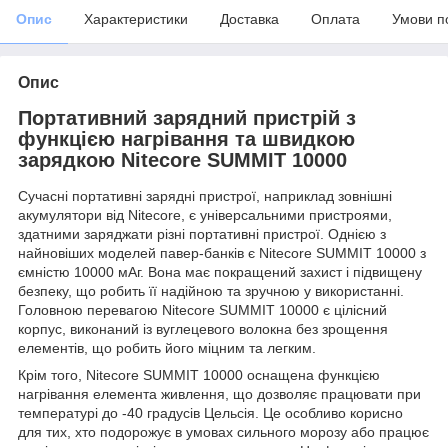
Опис
Характеристики
Доставка
Оплата
Умови п
Опис
Портативний зарядний пристрій з
функцією нагрівання та швидкою
зарядкою Nitecore SUMMIT 10000
Сучасні портативні зарядні пристрої, наприклад зовнішні
акумулятори від Nitecore, є універсальними пристроями,
здатними заряджати різні портативні пристрої. Однією з
найновіших моделей павер-банків є Nitecore SUMMIT 10000 з
ємністю 10000 мАг. Вона має покращений захист і підвищену
безпеку, що робить її надійною та зручною у використанні.
Головною перевагою Nitecore SUMMIT 10000 є цілісний
корпус, виконаний із вуглецевого волокна без зрощення
елементів, що робить його міцним та легким.
Крім того, Nitecore SUMMIT 10000 оснащена функцією
нагрівання елемента живлення, що дозволяє працювати при
температурі до -40 градусів Цельсія. Це особливо корисно
для тих, хто подорожує в умовах сильного морозу або працює