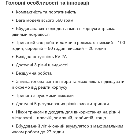
Головні особливості та інновації
Компактність та портативність
Вага моделі всього 560 грам
Вбудована світлодіодна лампа в корпусі з трьома
рівнями яскравості
Тривалий час роботи лампи в режимах: низький – 100
годин, середній – 50 годин, високий – 28 годин
Вихідна потужність 5V-2A
Доступні 3 рівні швидкості
Безшумна робота
Знімна голова вентилятора та можливість підвішувати
її окремо від решти корпусу
Тринога з рухомими ніжками
Доступні 5 регульованих рівнів висоти триноги
Ніжки триноги підходять для використання на різній
місцевості – плоскій, земляній, горбистій, тощо.
Вбудований літій-іонний акумулятор з максимальним
часом роботи до 27 годин