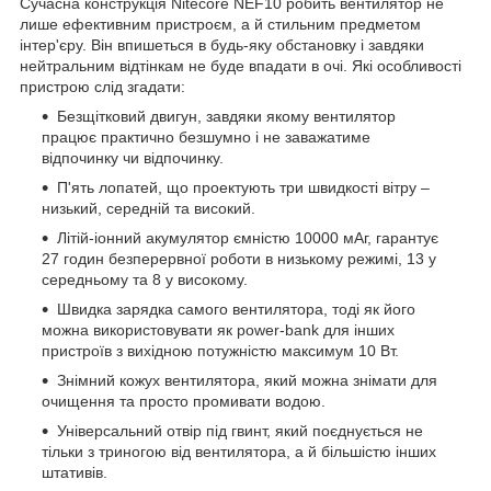
Сучасна конструкція Nitecore NEF10 робить вентилятор не
лише ефективним пристроєм, а й стильним предметом
інтер'єру. Він впишеться в будь-яку обстановку і завдяки
нейтральним відтінкам не буде впадати в очі. Які особливості
пристрою слід згадати:
Безщітковий двигун, завдяки якому вентилятор
працює практично безшумно і не заважатиме
відпочинку чи відпочинку.
П'ять лопатей, що проектують три швидкості вітру –
низький, середній та високий.
Літій-іонний акумулятор ємністю 10000 мАг, гарантує
27 годин безперервної роботи в низькому режимі, 13 у
середньому та 8 у високому.
Швидка зарядка самого вентилятора, тоді як його
можна використовувати як power-bank для інших
пристроїв з вихідною потужністю максимум 10 Вт.
Знімний кожух вентилятора, який можна знімати для
очищення та просто промивати водою.
Універсальний отвір під гвинт, який поєднується не
тільки з триногою від вентилятора, а й більшістю інших
штативів.