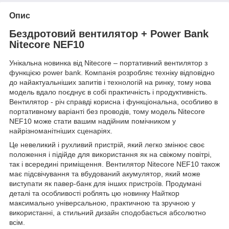
Опис
Бездротовий вентилятор + Power Bank
Nitecore NEF10
Унікальна новинка від Nitecore – портативний вентилятор з
функцією power bank. Компанія розробляє техніку відповідно
до найактуальніших запитів і технологій на ринку, тому нова
модель вдало поєднує в собі практичність і продуктивність.
Вентилятор - річ справді корисна і функціональна, особливо в
портативному варіанті без проводів, тому модель Nitecore
NEF10 може стати вашим надійним помічником у
найрізноманітніших сценаріях.
Це невеликий і рухливий пристрій, який легко змінює своє
положення і підійде для використання як на свіжому повітрі,
так і всередині приміщення. Вентилятор Nitecore NEF10 також
має підсвічування та вбудований акумулятор, який може
виступати як павер-банк для інших пристроїв. Продумані
деталі та особливості роблять цю новинку Найткор
максимально універсальною, практичною та зручною у
використанні, а стильний дизайн сподобається абсолютно
всім.