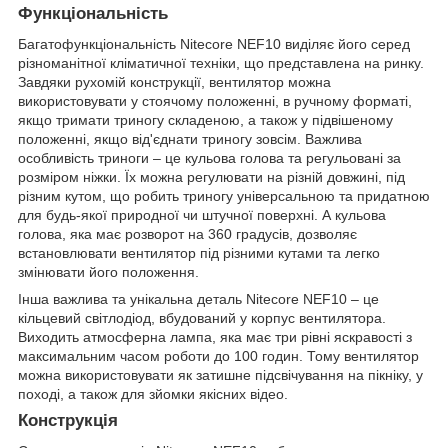
Функціональність
Багатофункціональність Nitecore NEF10 виділяє його серед
різноманітної кліматичної техніки, що представлена на ринку.
Завдяки рухомій конструкції, вентилятор можна
використовувати у стоячому положенні, в ручному форматі,
якщо тримати триногу складеною, а також у підвішеному
положенні, якщо від'єднати триногу зовсім. Важлива
особливість триноги – це кульова голова та регульовані за
розміром ніжки. Їх можна регулювати на різній довжині, під
різним кутом, що робить триногу універсальною та придатною
для будь-якої природної чи штучної поверхні. А кульова
голова, яка має розворот на 360 градусів, дозволяє
встановлювати вентилятор під різними кутами та легко
змінювати його положення.
Інша важлива та унікальна деталь Nitecore NEF10 – це
кільцевий світлодіод, вбудований у корпус вентилятора.
Виходить атмосферна лампа, яка має три рівні яскравості з
максимальним часом роботи до 100 годин. Тому вентилятор
можна використовувати як затишне підсвічування на пікніку, у
поході, а також для зйомки якісних відео.
Конструкція