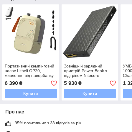
Портативний кемпінговий
Зовнішній зарядний
УМБ 
насос Litheli OP20,
пристрій Power Bank з
1000
живлення від павербанку
підігрівом Nitecore
Char
(УМБ Litheli Power Bank
SUMMIT 10000 (38.5W QC
6 390
5 930
1 3
₴
₴
12500 mAh, 45 W, 2,5 А в
3.0 10000mAh)
комплекті)
Купити
Купити
Про нас
95% позитивних з 38 відгуків за рік