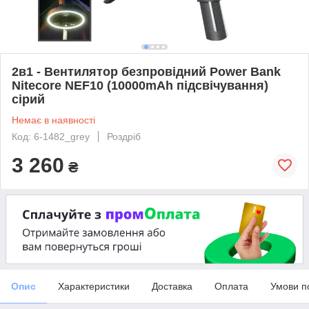
2в1 - Вентилятор безпровідний Power Bank
Nitecore NEF10 (10000mAh підсвічування)
сірий
Немає в наявності
Код: 6-1482_grey
Роздріб
3 260
₴
Опис
Характеристики
Доставка
Оплата
Умови п