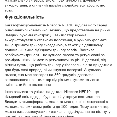
максимально універсальною, практичною та зручною у
використанні, а стильний дизайн сподобається абсолютно
всім.
Функціональність
Багатофункціональність Nitecore NEF10 виділяє його серед
різноманітної кліматичної техніки, що представлена на ринку.
Завдяки рухомій конструкції, вентилятор можна
використовувати у стоячому положенні, в ручному форматі,
якщо тримати триногу складеною, а також у підвішеному
положенні, якщо від'єднати триногу зовсім. Важлива
особливість триноги – це кульова голова та регульовані за
розміром ніжки. Їх можна регулювати на різній довжині, під
різним кутом, що робить триногу універсальною та придатною
для будь-якої природної чи штучної поверхні. А кульова
голова, яка має розворот на 360 градусів, дозволяє
встановлювати вентилятор під різними кутами та легко
змінювати його положення.
Інша важлива та унікальна деталь Nitecore NEF10 – це
кільцевий світлодіод, вбудований у корпус вентилятора.
Виходить атмосферна лампа, яка має три рівні яскравості з
максимальним часом роботи до 100 годин. Тому вентилятор
можна використовувати як затишне підсвічування на пікніку, у
поході, а також для зйомки якісних відео.