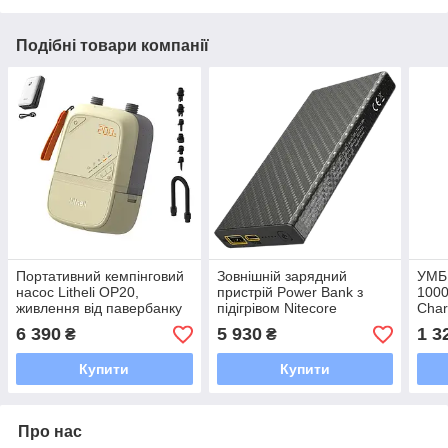
Подібні товари компанії
Портативний кемпінговий
Зовнішній зарядний
УМБ 
насос Litheli OP20,
пристрій Power Bank з
1000
живлення від павербанку
підігрівом Nitecore
Char
(УМБ Litheli Power Bank
SUMMIT 10000 (38.5W QC
6 390
5 930
1 3
₴
₴
12500 mAh, 45 W, 2,5 А в
3.0 10000mAh)
комплекті)
Купити
Купити
Про нас