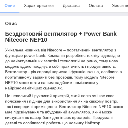
Опис
Характеристики
Доставка
Оплата
Умови п
Опис
Бездротовий вентилятор + Power Bank
Nitecore NEF10
Унікальна новинка від Nitecore – портативний вентилятор з
функцією power bank. Компанія розробляє техніку відповідно
до найактуальніших запитів і технологій на ринку, тому нова
модель вдало поєднує в собі практичність і продуктивність.
Вентилятор - річ справді корисна і функціональна, особливо в
портативному варіанті без проводів, тому модель Nitecore
NEF10 може стати вашим надійним помічником у
найрізноманітніших сценаріях.
Це невеликий і рухливий пристрій, який легко змінює своє
положення і підійде для використання як на свіжому повітрі,
так і всередині приміщення. Вентилятор Nitecore NEF10 також
має підсвічування та вбудований акумулятор, який може
виступати як павер-банк для інших пристроїв. Продумані
деталі та особливості роблять цю новинку Найткор