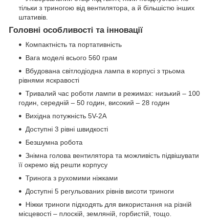
тільки з триногою від вентилятора, а й більшістю інших
штативів.
Головні особливості та інновації
Компактність та портативність
Вага моделі всього 560 грам
Вбудована світлодіодна лампа в корпусі з трьома
рівнями яскравості
Тривалий час роботи лампи в режимах: низький – 100
годин, середній – 50 годин, високий – 28 годин
Вихідна потужність 5V-2A
Доступні 3 рівні швидкості
Безшумна робота
Знімна голова вентилятора та можливість підвішувати
її окремо від решти корпусу
Тринога з рухомими ніжками
Доступні 5 регульованих рівнів висоти триноги
Ніжки триноги підходять для використання на різній
місцевості – плоскій, земляній, горбистій, тощо.