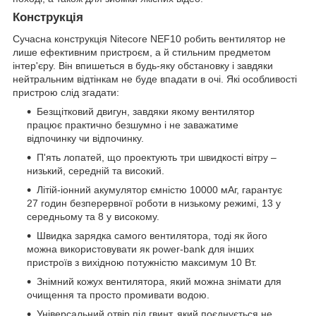
Конструкція
Сучасна конструкція Nitecore NEF10 робить вентилятор не
лише ефективним пристроєм, а й стильним предметом
інтер'єру. Він впишеться в будь-яку обстановку і завдяки
нейтральним відтінкам не буде впадати в очі. Які особливості
пристрою слід згадати:
Безщітковий двигун, завдяки якому вентилятор
працює практично безшумно і не заважатиме
відпочинку чи відпочинку.
П'ять лопатей, що проектують три швидкості вітру –
низький, середній та високий.
Літій-іонний акумулятор ємністю 10000 мАг, гарантує
27 годин безперервної роботи в низькому режимі, 13 у
середньому та 8 у високому.
Швидка зарядка самого вентилятора, тоді як його
можна використовувати як power-bank для інших
пристроїв з вихідною потужністю максимум 10 Вт.
Знімний кожух вентилятора, який можна знімати для
очищення та просто промивати водою.
Універсальний отвір під гвинт, який поєднується не