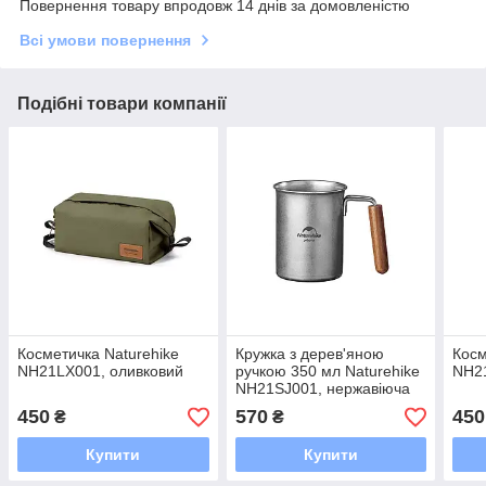
Повернення товару впродовж 14 днів за домовленістю
Всі умови повернення
Подібні товари компанії
Косметичка Naturehike
Кружка з дерев'яною
Косм
NH21LX001, оливковий
ручкою 350 мл Naturehike
NH2
NH21SJ001, нержавіюча
сталь
450
570
450
₴
₴
Купити
Купити