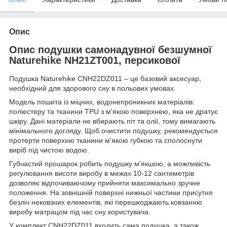
Опис
Опис подушки самонадувної безшумної
Naturehike NH21ZT001, персикової
Подушка Naturehike CNH22DZ011 – це базовий аксесуар,
необхідний для здорового сну в польових умовах.
Модель пошита із міцних, водонепроникних матеріалів:
поліестеру та тканини TPU з м'якою поверхнею, яка не дратує
шкіру. Дані матеріали не вбирають піт та олії, тому вимагають
мінімального догляду. Щоб очистити подушку, рекомендується
протерти поверхню тканини м'якою губкою та сполоснути
виріб під чистою водою.
Губчастий прошарок робить подушку м'якшою, а можливість
регулювання висоти виробу в межах 10-12 сантиметрів
дозволяє відпочиваючому прийняти максимально зручне
положення. На зовнішній поверхні нижньої частини присутня
безліч нековзних елементів, які перешкоджають ковзанню
виробу матрацом під час сну користувача.
У комплект CNH22DZ011 входить сама подушка, а також