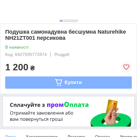
Подушка самонадувна бесшумна Naturehike
NH21ZT001 персикова
В наявності
Код: 6927595772874
Роздріб
1 200
₴
Купити
Опис
Характеристики
Доставка
Оплата
Умови п