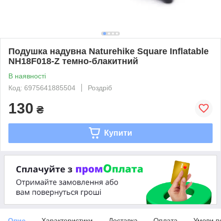
Подушка надувна Naturehike Square Inflatable
NH18F018-Z темно-блакитний
В наявності
Код: 6975641885504
Роздріб
130
₴
Купити
Опис
Характеристики
Доставка
Оплата
Умови п