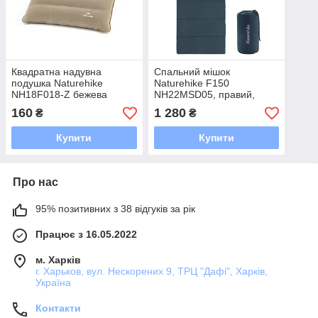
Квадратна надувна
Спальний мішок
подушка Naturehike
Naturehike F150
NH18F018-Z бежева
NH22MSD05, правий,
темно-блакитний
160
1 280
₴
₴
Купити
Купити
Про нас
95% позитивних з 38 відгуків за рік
Працює з 16.05.2022
м. Харків
г. Харьков, вул. Нескорених 9, ТРЦ "Дафі", Харків,
Україна
Контакти