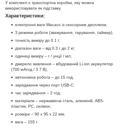
У комплекті є транспортна коробка, яку можна
використовувати як підставку.
Характеристики:
електронні ваги Wacaco із сенсорним дисплеєм;
3 режими роботи (зважування, тарування, таймер);
точність виміру до 0.1 г;
діапазон ваги – від 0.3 г до 2 кг;
одиниці виміру – г / унції / мл;
джерело живлення – вбудований Li-ion акумулятор
(700 мАгод / 3.7 В);
автономна робота – до 15 год;
заряджання через порт USB-C;
час заряджання – 2 год;
матеріали – нержавіюча сталь, алюміній, ABS-
пластик, PC, силікон;
розміри – 90 х 95 х 22 мм;
вага – 155 г.