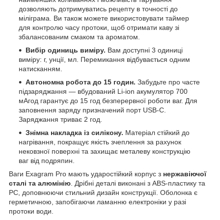
дозволяють дотримуватись рецепту в точності до
міліграма. Ви також можете використовувати таймер
для контролю часу протоки, щоб отримати каву зі
збалансованим смаком та ароматом.
Вибір одиниць виміру.
Вам доступні 3 одиниці
виміру: г, унції, мл. Перемикання відбувається одним
натисканням.
Автономна робота до 15 годин.
Забудьте про часте
підзаряджання — вбудований Li-ion акумулятор 700
мАгод гарантує до 15 год безперервної роботи ваг. Для
заповнення заряду призначений порт USB-C.
Заряджання триває 2 год.
Знімна накладка із силікону.
Матеріал стійкий до
нагрівання, покращує якість зчеплення за рахунок
нековзної поверхні та захищає металеву конструкцію
ваг від подряпин.
Ваги Exagram Pro мають ударостійкий корпус з
нержавіючої
сталі та алюмінію
. Дрібні деталі виконані з ABS-пластику та
PC, доповнюючи стильний дизайн конструкції. Оболонка є
герметичною, запобігаючи ламанню електроніки у разі
протоки води.