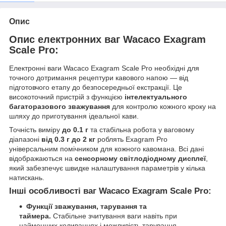
Опис
Опис електронних ваг Wacaco Exagram
Scale Pro:
Електронні ваги Wacaco Exagram Scale Pro необхідні для
точного дотримання рецептури кавового напою — від
підготовчого етапу до безпосередньої екстракції. Це
високоточний пристрій з функцією
інтелектуального
багаторазового зважування
для контролю кожного кроку на
шляху до приготування ідеальної кави.
Точність виміру
до 0.1 г
та стабільна робота у ваговому
діапазоні
від 0.3 г до 2 кг
роблять Exagram Pro
універсальним помічником для кожного кавомана. Всі дані
відображаються на
сенсорному світлодіодному дисплеї
,
який забезпечує швидке налаштування параметрів у кілька
натискань.
Інші особливості ваг Wacaco Exagram Scale Pro:
Функції зважування, тарування та
таймера.
Стабільне зчитування ваги навіть при
найменших коливаннях і можливість тарування