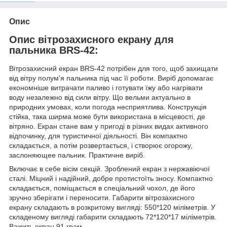
Опис
Опис вітрозахисного екрану для
пальника BRS-42:
Вітрозахисний екран BRS-42 потрібен для того, щоб захищати
від вітру полум'я пальника під час її роботи. Виріб допомагає
економніше витрачати паливо і готувати їжу або нагрівати
воду незалежно від сили вітру. Що вельми актуально в
природних умовах, коли погода несприятлива. Конструкція
стійка, така ширма може бути використана в місцевості, де
вітряно. Екран стане вам у пригоді в різних видах активного
відпочинку, для туристичної діяльності. Він компактно
складається, а потім розвертається, і створює огорожу,
заслоняющее пальник. Практичне виріб.
Включає в себе вісім секцій. Зроблений екран з нержавіючої
сталі. Міцний і надійний, добре протистоїть зносу. Компактно
складається, поміщається в спеціальний чохол, де його
зручно зберігати і переносити. Габарити вітрозахисного
екрану складають в розкритому вигляді: 550*120 міліметрів. У
складеному вигляді габарити складають 72*120*17 міліметрів.
Важить екран 91 грам.