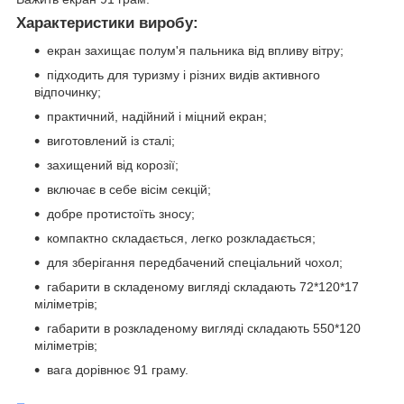
Характеристики виробу:
екран захищає полум'я пальника від впливу вітру;
підходить для туризму і різних видів активного
відпочинку;
практичний, надійний і міцний екран;
виготовлений із сталі;
захищений від корозії;
включає в себе вісім секцій;
добре протистоїть зносу;
компактно складається, легко розкладається;
для зберігання передбачений спеціальний чохол;
габарити в складеному вигляді складають 72*120*17
міліметрів;
габарити в розкладеному вигляді складають 550*120
міліметрів;
вага дорівнює 91 граму.