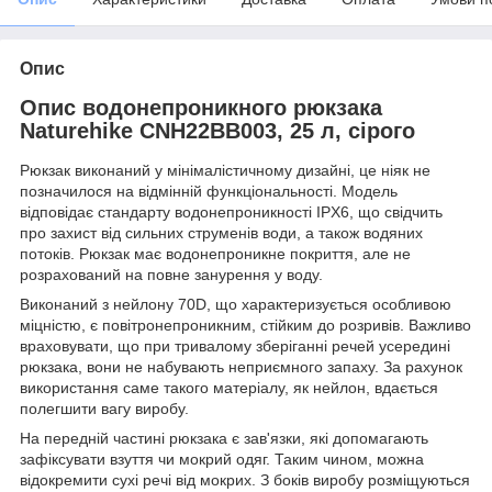
Опис
Опис водонепроникного рюкзака
Naturehike CNH22BB003, 25 л, сірого
Рюкзак виконаний у мінімалістичному дизайні, це ніяк не
позначилося на відмінній функціональності. Модель
відповідає стандарту водонепроникності IPX6, що свідчить
про захист від сильних струменів води, а також водяних
потоків. Рюкзак має водонепроникне покриття, але не
розрахований на повне занурення у воду.
Виконаний з нейлону 70D, що характеризується особливою
міцністю, є повітронепроникним, стійким до розривів. Важливо
враховувати, що при тривалому зберіганні речей усередині
рюкзака, вони не набувають неприємного запаху. За рахунок
використання саме такого матеріалу, як нейлон, вдається
полегшити вагу виробу.
На передній частині рюкзака є зав'язки, які допомагають
зафіксувати взуття чи мокрий одяг. Таким чином, можна
відокремити сухі речі від мокрих. З боків виробу розміщуються