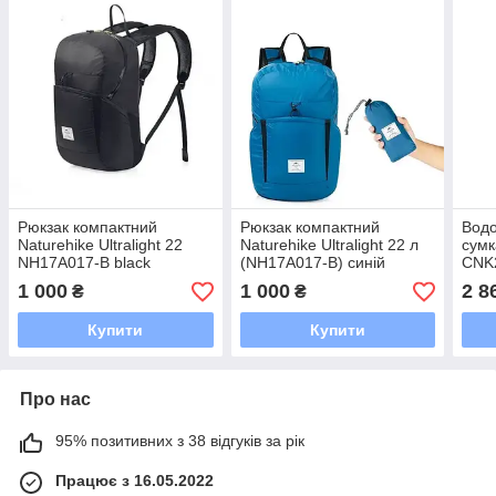
Рюкзак компактний
Рюкзак компактний
Вод
Naturehike Ultralight 22
Naturehike Ultralight 22 л
сумк
NH17A017-B black
(NH17A017-B) синій
CNK
чор
1 000
1 000
2 8
₴
₴
Купити
Купити
Про нас
95% позитивних з 38 відгуків за рік
Працює з 16.05.2022