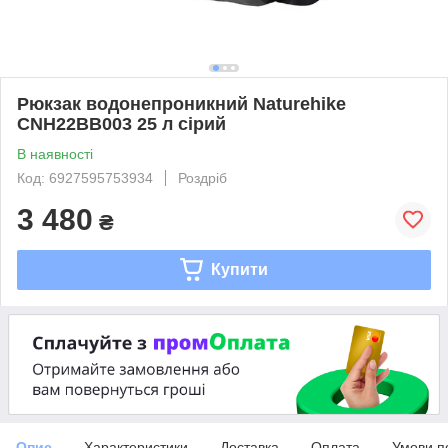
Рюкзак водонепроникний Naturehike
CNH22BB003 25 л сірий
В наявності
Код: 6927595753934
Роздріб
3 480
₴
Купити
Опис
Характеристики
Доставка
Оплата
Умови п