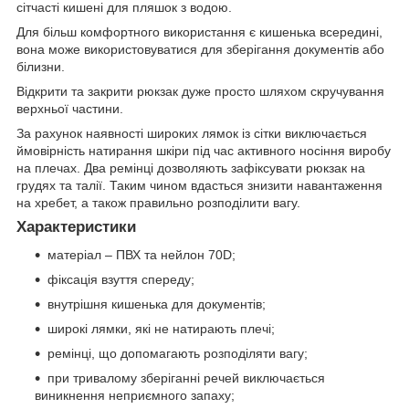
сітчасті кишені для пляшок з водою.
Для більш комфортного використання є кишенька всередині,
вона може використовуватися для зберігання документів або
білизни.
Відкрити та закрити рюкзак дуже просто шляхом скручування
верхньої частини.
За рахунок наявності широких лямок із сітки виключається
ймовірність натирання шкіри під час активного носіння виробу
на плечах. Два ремінці дозволяють зафіксувати рюкзак на
грудях та талії. Таким чином вдасться знизити навантаження
на хребет, а також правильно розподілити вагу.
Характеристики
матеріал – ПВХ та нейлон 70D;
фіксація взуття спереду;
внутрішня кишенька для документів;
широкі лямки, які не натирають плечі;
ремінці, що допомагають розподіляти вагу;
при тривалому зберіганні речей виключається
виникнення неприємного запаху;