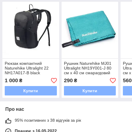
Рюкзак компактний
Рушник Naturehike MJ01
Рушн
Naturehike Ultralight 22
Ultralight NH19Y001-J 80
Ultr
NH17A017-B black
см х 40 см смарагдовий
см х
1 000
290
560
₴
₴
Купити
Купити
Про нас
95% позитивних з 38 відгуків за рік
Працює з 16.05.2022