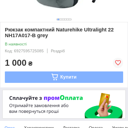
Рюкзак компактний Naturehike Ultralight 22
NH17A017-B grey
В наявності
Код: 6927595725085
Роздріб
1 000
₴
Купити
Опис
Характеристики
Доставка
Оплата
Умови п