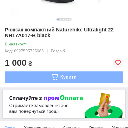
Рюкзак компактний Naturehike Ultralight 22
NH17A017-B black
В наявності
Код: 6927595725085
Роздріб
1 000
₴
Купити
Опис
Характеристики
Доставка
Оплата
Умови п