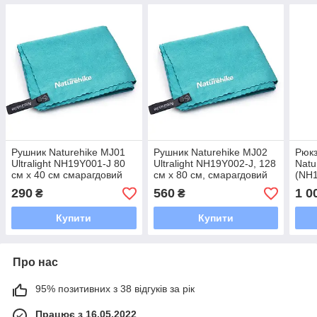
Рушник Naturehike MJ01
Рушник Naturehike MJ02
Рюкз
Ultralight NH19Y001-J 80
Ultralight NH19Y002-J, 128
Natu
см х 40 см смарагдовий
см х 80 см, смарагдовий
(NH1
290
560
1 0
₴
₴
Купити
Купити
Про нас
95% позитивних з 38 відгуків за рік
Працює з 16.05.2022