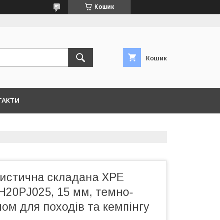
Кошик
Кошик
ТАКТИ
истична складана XPE
H20PJ025, 15 мм, темно-
лом для походів та кемпінгу