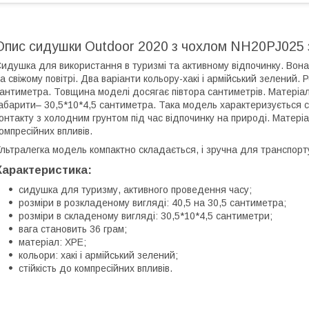
Опис сидушки Outdoor 2020 з чохлом NH20PJ025 
идушка для використання в туризмі та активному відпочинку. Вон
а свіжому повітрі. Два варіанти кольору-хакі і армійський зелений.
антиметра. Товщина моделі досягає півтора сантиметрів. Матеріал
абарити– 30,5*10*4,5 сантиметра. Така модель характеризується с
онтакту з холодним грунтом під час відпочинку на природі. Матеріа
омпресійних впливів.
льтралегка модель компактно складається, і зручна для транспорт
Характеристика:
сидушка для туризму, активного проведення часу;
розміри в розкладеному вигляді: 40,5 на 30,5 сантиметра;
розміри в складеному вигляді: 30,5*10*4,5 сантиметри;
вага становить 36 грам;
матеріал: XPE;
кольори: хакі і армійський зелений;
стійкість до компресійних впливів.