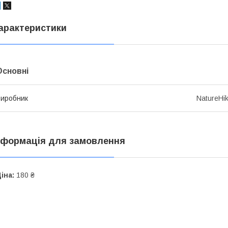
арактеристики
Основні
иробник
NatureHi
нформація для замовлення
іна:
180 ₴