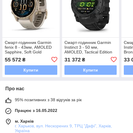
Смарт-годинник Garmin
Смарт-годинник Garmin
Смар
fenix 8 - 43мм, AMOLED
Instinct 3 - 50 мм,
Inst
Sapphire, Soft Gold
AMOLED, Tactical Edition
Bron
55 572
31 372
33 
₴
₴
Купити
Купити
Про нас
95% позитивних з 38 відгуків за рік
Працює з 16.05.2022
м. Харків
г. Харьков, вул. Нескорених 9, ТРЦ "Дафі", Харків,
Україна