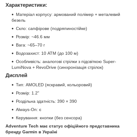
Характеристики:
Матеріал корпусу: армований полімер + металевий
безель
Скло: сапфірове (подряпиностійке)
Розмір: ~46.6 мм
Вага: ~65–70 г
Водозахист: 10 ATM (до 100 м)
Особливість: аналогові стрілки з підсвіткою Super-
LumiNova + RevoDrive (синхронізація стрілок)
Дисплей
Тип: AMOLED (яскравий, кольоровий)
Розмір: 1.2"
Роздільна здатність: 390 × 390
Always-On: є
Керування: кнопки (без сенсора)
Adventure Tech має статус офіційного представника
бренду Garmin в Україні