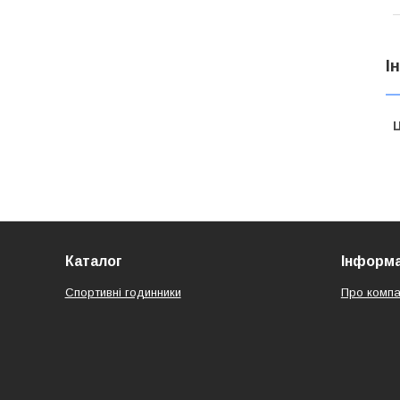
І
Ц
Каталог
Інформа
Спортивні годинники
Про компа