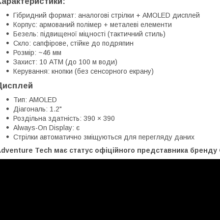
Характеристики:
Гібридний формат: аналогові стрілки + AMOLED дисплей
Корпус: армований полімер + металеві елементи
Безель: підвищеної міцності (тактичний стиль)
Скло: сапфірове, стійке до подряпин
Розмір: ~46 мм
Захист: 10 ATM (до 100 м води)
Керування: кнопки (без сенсорного екрану)
Дисплей
Тип: AMOLED
Діагональ: 1.2"
Роздільна здатність: 390 × 390
Always-On Display: є
Стрілки автоматично зміщуються для перегляду даних
dventure Tech має статус офіційного представника бренду G