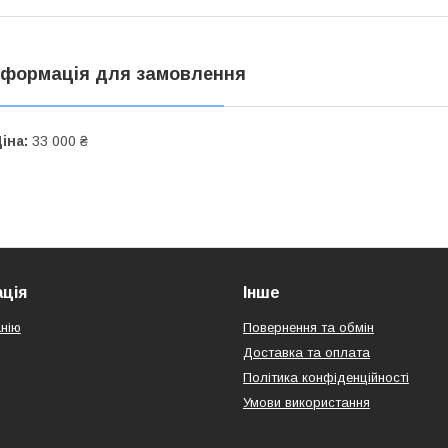
нформація для замовлення
іна:
33 000 ₴
ція
Інше
нію
Повернення та обмін
Доставка та оплата
Політика конфіденційності
Умови використання