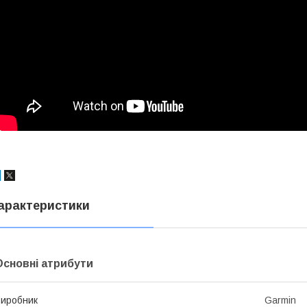
арактеристики
Основні атрибути
иробник
Garmin