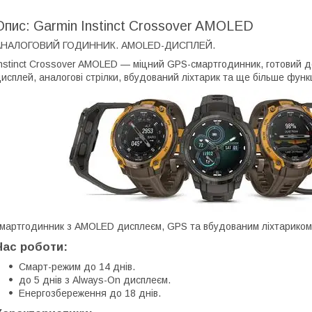
Опис: Garmin Instinct Crossover AMOLED
АНАЛОГОВИЙ ГОДИННИК. AMOLED-ДИСПЛЕЙ.
nstinct Crossover AMOLED — міцний GPS-смартгодинник, готовий д
исплей, аналогові стрілки, вбудований ліхтарик та ще більше функ
мартгодинник з AMOLED дисплеєм, GPS та вбудованим ліхтариком,
Час роботи:
Смарт-режим до 14 днів.
до 5 днів з Always-On дисплеєм.
Енергозбереження до 18 днів.