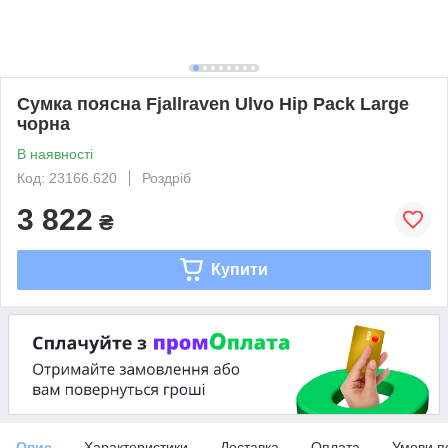
Сумка поясна Fjallraven Ulvo Hip Pack Large
чорна
В наявності
Код: 23166.620
Роздріб
3 822
₴
Купити
Опис
Характеристики
Доставка
Оплата
Умови п