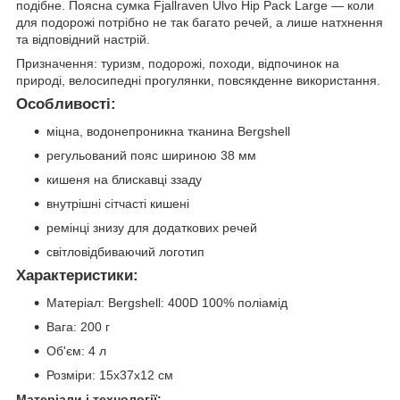
подібне. Поясна сумка Fjallraven Ulvo Hip Pack Large — коли
для подорожі потрібно не так багато речей, а лише натхнення
та відповідний настрій.
Призначення: туризм, подорожі, походи, відпочинок на
природі, велосипедні прогулянки, повсякденне використання.
Особливості:
міцна, водонепроникна тканина Bergshell
регульований пояс шириною 38 мм
кишеня на блискавці ззаду
внутрішні сітчасті кишені
ремінці знизу для додаткових речей
світловідбиваючий логотип
Характеристики:
Матеріал: Bergshell: 400D 100% поліамід
Вага: 200 г
Об'єм: 4 л
Розміри: 15x37x12 см
Матеріали і технології: