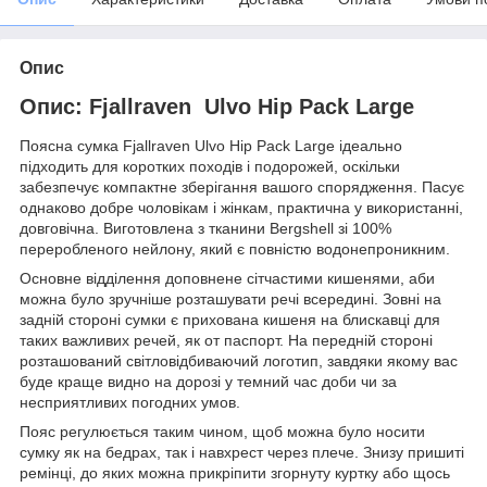
Опис
Опис: Fjallraven Ulvo Hip Pack Large
Поясна сумка Fjallraven Ulvo Hip Pack Large ідеально
підходить для коротких походів і подорожей, оскільки
забезпечує компактне зберігання вашого спорядження. Пасує
однаково добре чоловікам і жінкам, практична у використанні,
довговічна. Виготовлена з тканини Bergshell зі 100%
переробленого нейлону, який є повністю водонепроникним.
Основне відділення доповнене сітчастими кишенями, аби
можна було зручніше розташувати речі всередині. Зовні на
задній стороні сумки є прихована кишеня на блискавці для
таких важливих речей, як от паспорт. На передній стороні
розташований світловідбиваючий логотип, завдяки якому вас
буде краще видно на дорозі у темний час доби чи за
несприятливих погодних умов.
Пояс регулюється таким чином, щоб можна було носити
сумку як на бедрах, так і навхрест через плече. Знизу пришиті
ремінці, до яких можна прикріпити згорнуту куртку або щось