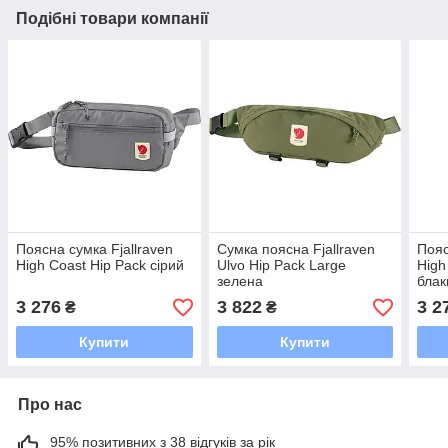
Подібні товари компанії
Поясна сумка Fjallraven
Сумка поясна Fjallraven
Пояс
High Coast Hip Pack сірий
Ulvo Hip Pack Large
High
зелена
блак
3 276
3 822
3 2
₴
₴
Купити
Купити
Про нас
95% позитивних з 38 відгуків за рік