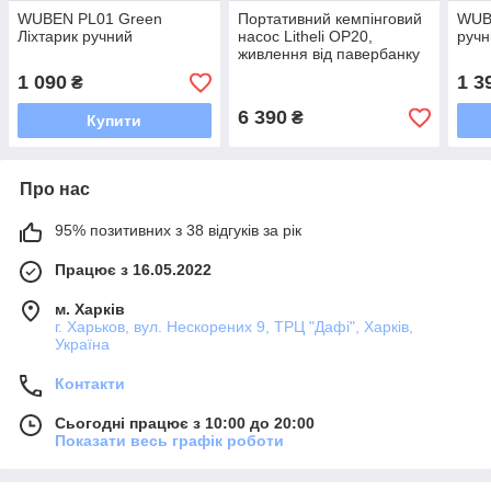
WUBEN PL01 Green
Портативний кемпінговий
WUBE
Ліхтарик ручний
насос Litheli OP20,
ручн
живлення від павербанку
(УМБ Litheli Power Bank
1 090
1 3
₴
12500 mAh, 45 W, 2,5 А в
комплекті)
6 390
₴
Купити
Про нас
95% позитивних з 38 відгуків за рік
Працює з 16.05.2022
м. Харків
г. Харьков, вул. Нескорених 9, ТРЦ "Дафі", Харків,
Україна
Контакти
Сьогодні працює з 10:00 до 20:00
Показати весь графік роботи