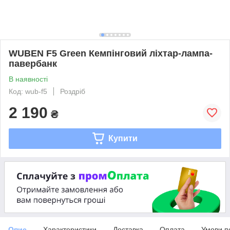
WUBEN F5 Green Кемпінговий ліхтар-лампа-
павербанк
В наявності
Код: wub-f5
Роздріб
2 190
₴
Купити
Опис
Характеристики
Доставка
Оплата
Умови п