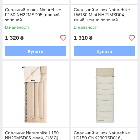
Спальний мішок Naturehike
Спальний мішок Naturehike
F150 NH22MSD05, правий
LW180 Mini NH21MSD04,
зелений
лівий, темно-зелений
В наявності
В наявності
1 320
1 310
₴
₴
Купити
Купити
Спальник Naturehike L150
Спальний мішок Naturehike
NH20MSD05 лівий, (13°C),
LD150 CNK2300SD016,