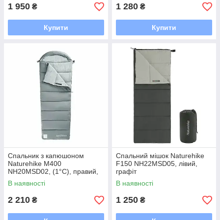
1 950
1 280
₴
₴
Купити
Купити
Спальник з капюшоном
Спальний мішок Naturehike
Naturehike M400
F150 NH22MSD05, лівий,
NH20MSD02, (1°C), правий,
графіт
сірий
В наявності
В наявності
2 210
1 250
₴
₴