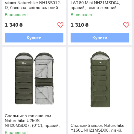
мішка Naturehike NH15S012-
LW180 Mini NH21MSD04,
D, бавовна, світло-зелений
правий, темно-зелений
В наявності
В наявності
1 340
1 310
₴
₴
Купити
Купити
Спальник з капюшоном
Naturehike U250S
NH20MSD07, (0°C), правий,
Спальний мішок Naturehike
темно-зелений
Y150L NH21MSD08, лівий,
В наявності