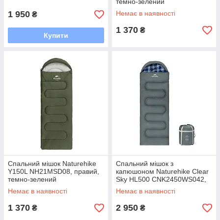
темно-зелений
1 950
Немає в наявності
₴
1 370
₴
Купити
Спальний мішок Naturehike
Спальний мішок з
Y150L NH21MSD08, правий,
капюшоном Naturehike Clear
темно-зелений
Sky HL500 CNK2450WS042,
сірий
Немає в наявності
Немає в наявності
1 370
2 950
₴
₴