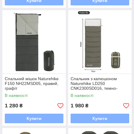
Купити
Купити
Спальний мішок Naturehike
Спальник з капюшоном
F150 NH22MSD05, правий,
Naturehike LD250
графіт
CNK2300SD016, темно-
зелений
В наявності
В наявності
1 280
1 980
₴
₴
Купити
Купити