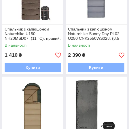
Спальник з капюшоном
Спальник з капюшоном
Naturehike U150
Naturehike Sunny Day PL02
NH20MSD07, (11 °C), правий,
U250 CNK2550WS028, (8,5
коричневий
°C), лівий, блакитно-синій
В наявності
В наявності
1 410
2 390
₴
₴
Купити
Купити