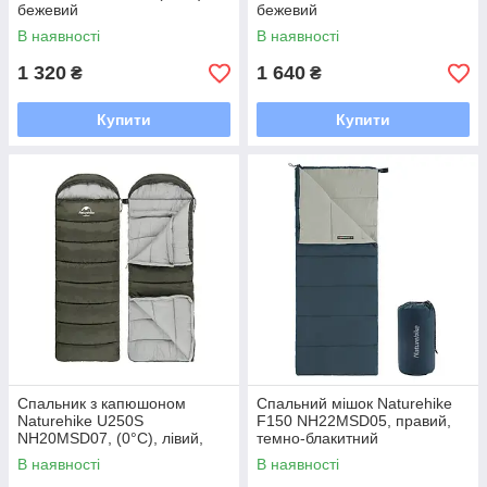
бежевий
бежевий
В наявності
В наявності
1 320
1 640
₴
₴
Купити
Купити
Спальник з капюшоном
Спальний мішок Naturehike
Naturehike U250S
F150 NH22MSD05, правий,
NH20MSD07, (0°C), лівий,
темно-блакитний
темно-зелений
В наявності
В наявності