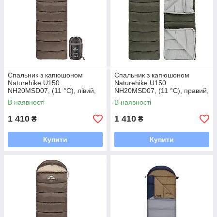
Спальник з капюшоном
Спальник з капюшоном
Naturehike U150
Naturehike U150
NH20MSD07, (11 °C), лівий,
NH20MSD07, (11 °C), правий,
коричневий
зелений
В наявності
В наявності
1 410
1 410
₴
₴
Купити
Купити