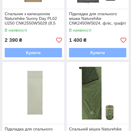
Спальник з капюшоном
Підкладка для спального
Naturehike Sunny Day PL02
мішка Naturehike
U250 CNK2550WS028 (8,5
CNK2450WS024, фліс, графіт
°C) правий brown-green
В наявності
В наявності
2 390
1 400
₴
₴
Купити
Купити
Підкладка для спального
Спальний мішок Naturehike