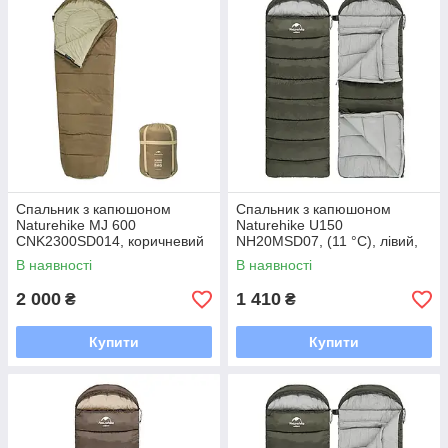
Спальник з капюшоном
Спальник з капюшоном
Naturehike MJ 600
Naturehike U150
CNK2300SD014, коричневий
NH20MSD07, (11 °C), лівий,
зелений
В наявності
В наявності
2 000
1 410
₴
₴
Купити
Купити