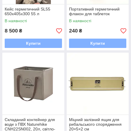
Кейс герметичний SL55
Портативний герметичний
650х405х300 55 л
флакон для таблеток
В наявності
В наявності
8 500
240
₴
₴
Купити
Купити
Складаний контейнер для
Міцний залізний ящик для
води з ПВХ Naturehike
рибальського спорядження
CNH22SN002, 20л, світло-
20×5×2 см