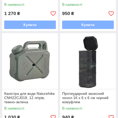
коричневий
В наявності
В наявності
1 270
950
₴
₴
Купити
Купити
Каністра для води Naturehike
Протиударний захисний
CNH22CJ018, 12 літрів,
чохол 16 х 6 х 6 см чорний
темно-зелена
комуфляж
В наявності
В наявності
1 030
940
₴
₴