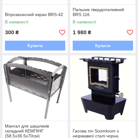
Пальник твердопаливний
Вітрозахисний екран BRS-42
BRS 116
В наявності
В наявності
300
1 980
₴
₴
Купити
Купити
Мангал для шашликів
складний КЕМПІНГ
Гасова піч Soomloom з
(58.5х36.5х70см)
неіржавкої сталі чорна