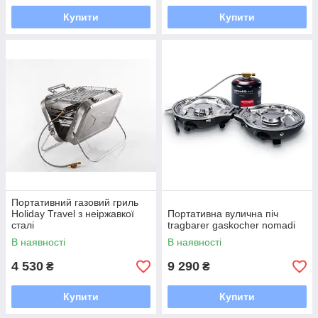
Купити
Купити
Портативний газовий гриль
Holiday Travel з неіржавкої
Портативна вулична піч
сталі
tragbarer gaskocher nomadi
В наявності
В наявності
4 530
9 290
₴
₴
Купити
Купити