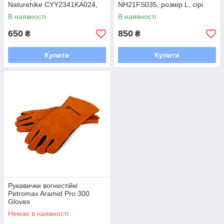
Naturehike CYY2341KA024,
NH21FS035, розмір L, сірі
розмір XL, чорні
В наявності
В наявності
650
850
₴
₴
Купити
Купити
Рукавички вогнестійкі
Petromax Aramid Pro 300
Gloves
Немає в наявності