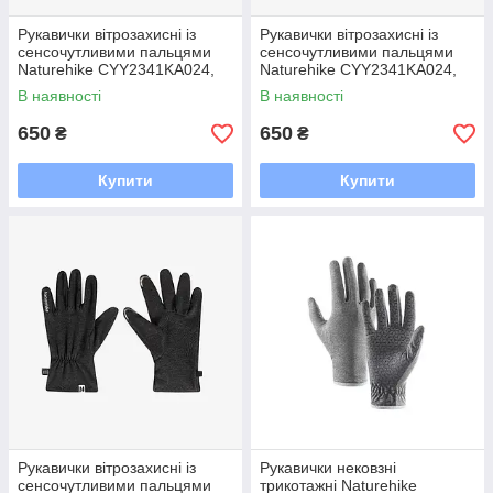
Рукавички вітрозахисні із
Рукавички вітрозахисні із
сенсочутливими пальцями
сенсочутливими пальцями
Naturehike CYY2341KA024,
Naturehike CYY2341KA024,
розмір M, чорні
розмір L, чорні
В наявності
В наявності
650
650
₴
₴
Купити
Купити
Рукавички вітрозахисні із
Рукавички нековзні
сенсочутливими пальцями
трикотажні Naturehike