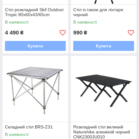
Стіл розкладний Skif Outdoor
Стіл із гаком для ліхтаря
Tropic 80х60х43/65cm
чорний
В наявності
В наявності
4 490
990
₴
₴
Купити
Купити
Складний стіл BRS-Z31
Розкладний стіл великий
Naturehike алюміній чорний
В наявності
CNK2300JU010