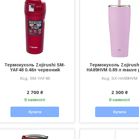
Термокухоль Zojirushi SM-
Термокухоль Zojirush
YAF48 0.48л червоний
HA89HVM 0.89 л mauve 
SM-YAF48
SX-HA89HVM
2 700 ₴
2 300 ₴
В наявності
В наявності
Купити
Купити