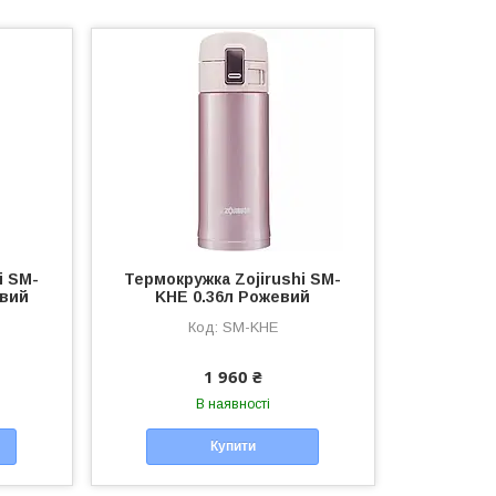
i SM-
Термокружка Zojirushi SM-
евий
KHE 0.36л Рожевий
SM-KHE
1 960 ₴
В наявності
Купити