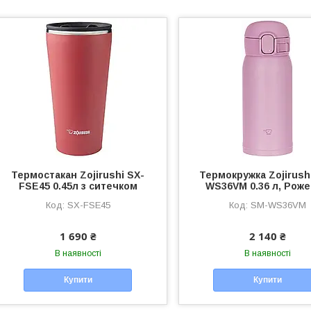
Термостакан Zojirushi SX-
Термокружка Zojirush
FSE45 0.45л з ситечком
WS36VM 0.36 л, Рож
SX-FSE45
SM-WS36VM
1 690 ₴
2 140 ₴
В наявності
В наявності
Купити
Купити