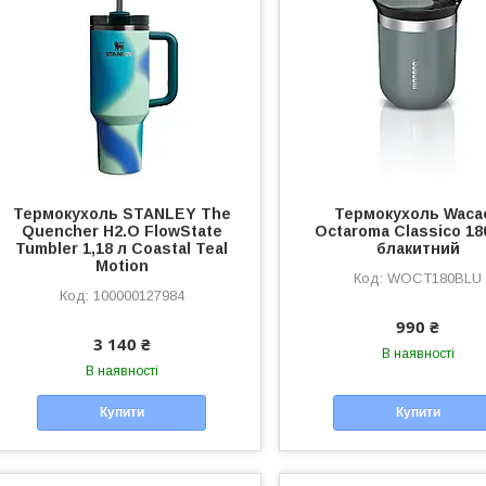
Термокухоль STANLEY The
Термокухоль Waca
Quencher H2.O FlowState
Octaroma Classico 18
Tumbler 1,18 л Coastal Teal
блакитний
Motion
WOCT180BLU
100000127984
990 ₴
3 140 ₴
В наявності
В наявності
Купити
Купити