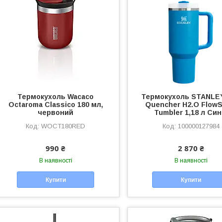
Термокухоль Wacaco
Термокухоль STANLE
Octaroma Classico 180 мл,
Quencher H2.O FlowS
червоний
Tumbler 1,18 л Cин
WOCT180RED
100000127984
990 ₴
2 870 ₴
В наявності
В наявності
Купити
Купити