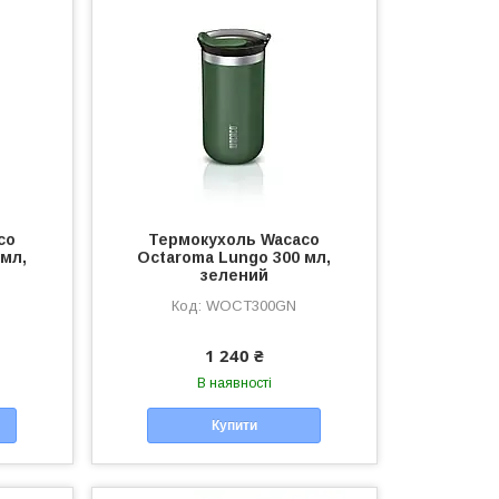
co
Термокухоль Wacaco
 мл,
Octaroma Lungo 300 мл,
зелений
WOCT300GN
1 240 ₴
В наявності
Купити