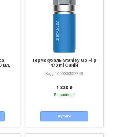
co
Термокухоль Stanley Go Flip
0 мл,
470 ml Синій
1000000557749
1 830 ₴
В наявності
Купити