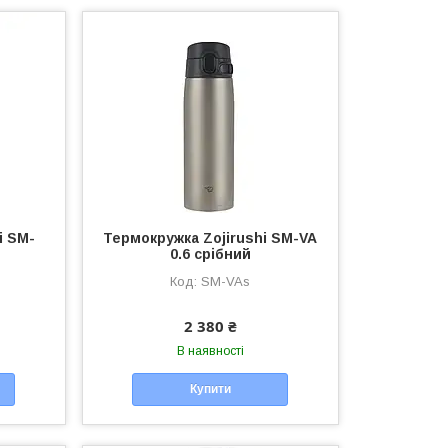
i SM-
Термокружка Zojirushi SM-VA
0.6 срібний
SM-VAs
2 380 ₴
В наявності
Купити