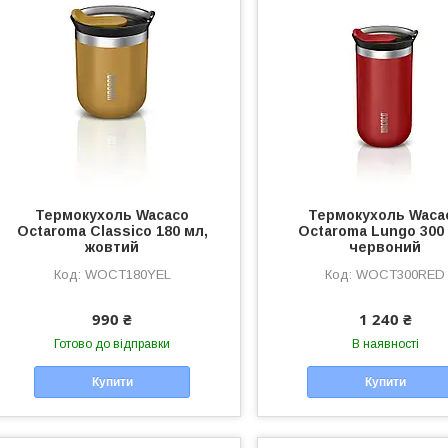
Термокухоль Wacaco
Термокухоль Waca
Octaroma Classico 180 мл,
Octaroma Lungo 300
жовтий
червоний
WOCT180YEL
WOCT300RED
990 ₴
1 240 ₴
Готово до відправки
В наявності
Купити
Купити