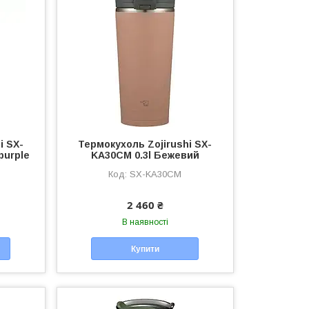
i SX-
Термокухоль Zojirushi SX-
purple
KA30CM 0.3l Бежевий
SX-KA30CM
2 460 ₴
В наявності
Купити