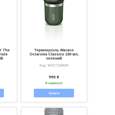
Y The
Термокухоль Wacaco
tate
Octaroma Classico 180 мл,
ій
зелений
WOCT180GN
990 ₴
В наявності
Купити