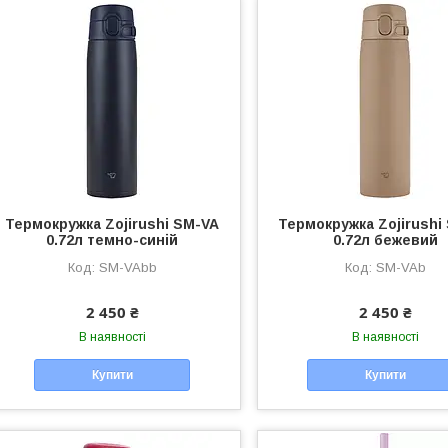
Термокружка Zojirushi SM-VA
Термокружка Zojirushi
0.72л темно-синій
0.72л бежевий
SM-VAbb
SM-VAb
2 450 ₴
2 450 ₴
В наявності
В наявності
Купити
Купити