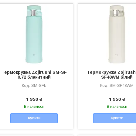
Термокружка Zojirushi SM-SF
Термокружка Zojirush
0.72 блакитний
SF48WM білий
SM-SFb
SM-SF48WM
1 950 ₴
1 950 ₴
В наявності
В наявності
Купити
Купити