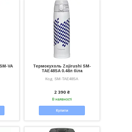
 SM-VA
Термокухоль Zojirushi SM-
TAE48SA 0.48л біла
SM-TAE48SA
2 390 ₴
В наявності
Купити