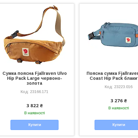
Сумка поясна Fjallraven Ulvo
Поясна сумка Fjallrave
Hip Pack Large червоно-
Coast Hip Pack блак
золота
23223.016
23166.171
3 276 ₴
3 822 ₴
В наявності
В наявності
Купити
Купити