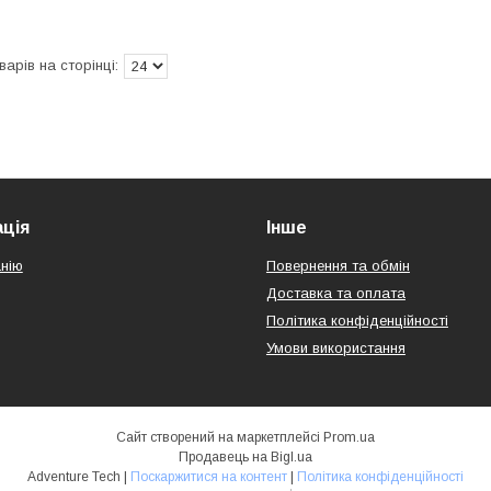
ція
Інше
нію
Повернення та обмін
Доставка та оплата
Політика конфіденційності
Умови використання
Сайт створений на маркетплейсі
Prom.ua
Продавець на Bigl.ua
Adventure Tech |
Поскаржитися на контент
|
Політика конфіденційності