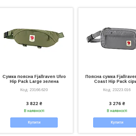
Сумка поясна Fjallraven Ulvo
Поясна сумка Fjallrave
Hip Pack Large зелена
Coast Hip Pack сір
23166.620
23223.016
3 822 ₴
3 276 ₴
В наявності
В наявності
Купити
Купити