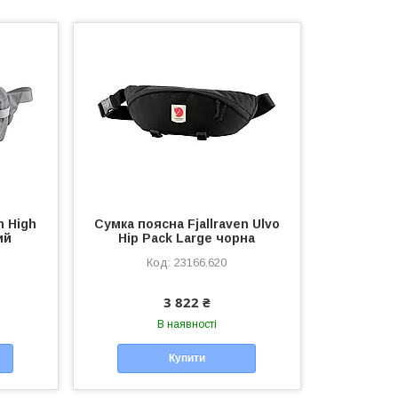
n High
Сумка поясна Fjallraven Ulvo
ий
Hip Pack Large чорна
23166.620
3 822 ₴
В наявності
Купити