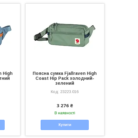
n High
Поясна сумка Fjallraven High
итний
Coast Hip Pack холодний-
зелений
23223.016
3 276 ₴
В наявності
Купити