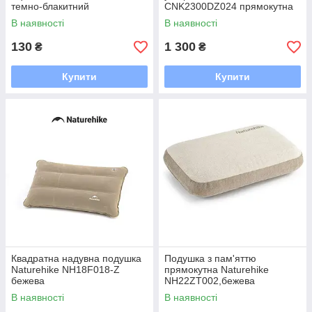
темно-блакитний
CNK2300DZ024 прямокутна
велика
В наявності
В наявності
130
1 300
₴
₴
Купити
Купити
Квадратна надувна подушка
Подушка з пам'яттю
Naturehike NH18F018-Z
прямокутна Naturehike
бежева
NH22ZT002,бежева
В наявності
В наявності