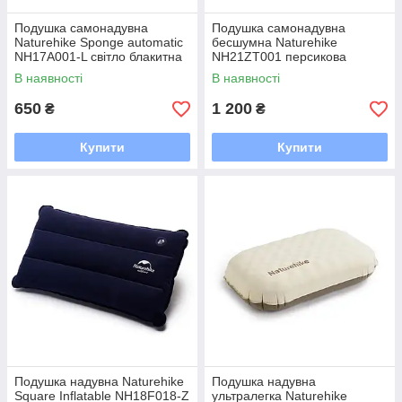
Подушка самонадувна
Подушка самонадувна
Naturehike Sponge automatic
бесшумна Naturehike
NH17A001-L світло блакитна
NH21ZT001 персикова
В наявності
В наявності
650
1 200
₴
₴
Купити
Купити
Подушка надувна Naturehike
Подушка надувна
Square Inflatable NH18F018-Z
ультралегка Naturehike