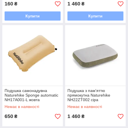
160
1 460
₴
₴
Купити
Купити
Подушка самонадувна
Подушка з пам'яттю
Naturehike Sponge automatic
прямокутна Naturehike
NH17A001-L жовта
NH22ZT002 сіра
Немає в наявності
Немає в наявності
650
1 460
₴
₴