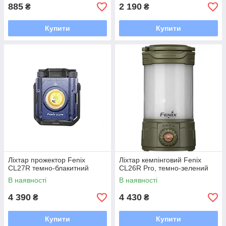
885
2 190
₴
₴
Купити
Купити
Ліхтар прожектор Fenix
Ліхтар кемпінговий Fenix
CL27R темно-блакитний
CL26R Pro, темно-зелений
В наявності
В наявності
4 390
4 430
₴
₴
Купити
Купити