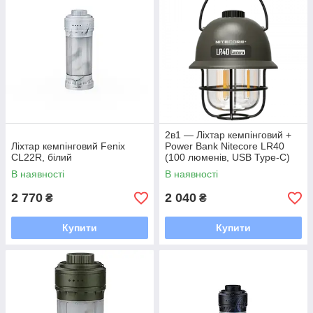
2в1 — Ліхтар кемпінговий +
Ліхтар кемпінговий Fenix
Power Bank Nitecore LR40
CL22R, білий
(100 люменів, USB Type-C)
В наявності
В наявності
2 770
2 040
₴
₴
Купити
Купити