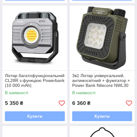
Ліхтар багатофункціональний
3в1 Ліхтар універсальний,
CL28R з функцією Powerbank
антимоскітний + фумігатор +
(10 000 mAh)
Power Bank Nitecore NWL30
(магніт, USB-C 18000 мА·год)
В наявності
В наявності
5 350
6 360
₴
₴
Купити
Купити