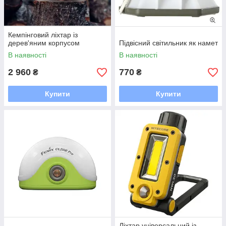
Кемпінговий ліхтар із
дерев'яним корпусом
Підвісний світильник як намет
В наявності
В наявності
2 960
770
₴
₴
Купити
Купити
Ліхтар універсальний із