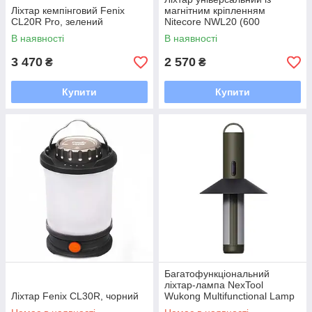
Ліхтар кемпінговий Fenix
магнітним кріпленням
CL20R Pro, зелений
Nitecore NWL20 (600
люменів, 7 режимів, 1x21700)
В наявності
В наявності
3 470
2 570
₴
₴
Купити
Купити
Багатофункціональний
ліхтар-лампа NexTool
Ліхтар Fenix CL30R, чорний
Wukong Multifunctional Lamp